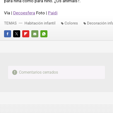
para niña como para niño. ¿Os animáis?.
Vía |
Decoesfera
Foto |
Paidi
TEMAS
Habitación infantil
Colores
Decoración infa
FACEBOOK
TWITTER
FLIPBOARD
E-
WHATSAPP
MAIL
Comentarios cerrados