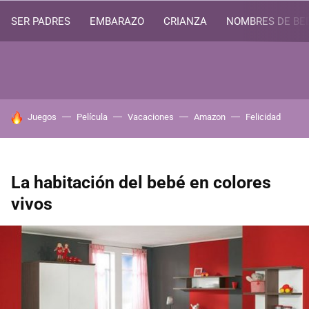
SER PADRES
EMBARAZO
CRIANZA
NOMBRES DE BE
HOY SE HABLA DE
Juegos
Película
Vacaciones
Amazon
Felicidad
La habitación del bebé en colores
vivos