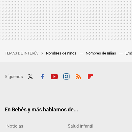
TEMAS DE INTERÉS
Nombres de niños
Nombres de niñas
Emb
Síguenos
Twit
Fac
Yout
Inst
RSS
Flip
ter
ebo
ube
agra
boar
ok
m
d
En Bebés y más hablamos de...
Noticias
Salud infantil