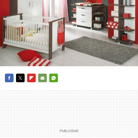
FACEBOOK
TWITTER
FLIPBOARD
E-
WHATSAPP
MAIL