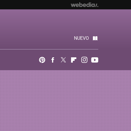
NUEVO
Pinterest
Facebook
Twitter
Flipboard
Instagram
Youtube