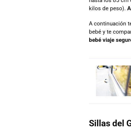
hasta los 85 cm 
kilos de peso).
A
A continuación te
bebé y te compar
bebé viaje segur
Sillas del 