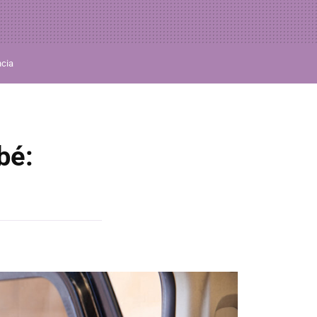
ncia
bé: