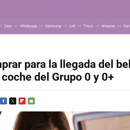
Zara
Whatsapp
Samsung
Lidl
Truco
Amazon
Cie
rar para la llegada del be
e coche del Grupo 0 y 0+
FACEBOOK
TWITTER
FLIPBOARD
E-
MAIL