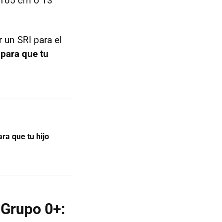
s 105 cm o 13
 un SRI para el
 para que tu
ara que tu hijo
y Grupo 0+: