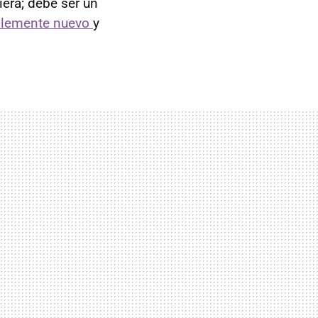
iera; debe ser un
iblemente nuevo
y