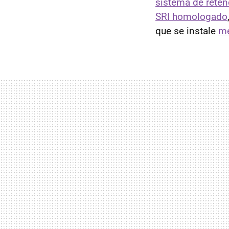
sistema de retenc
SRI homologado
que se instale
me