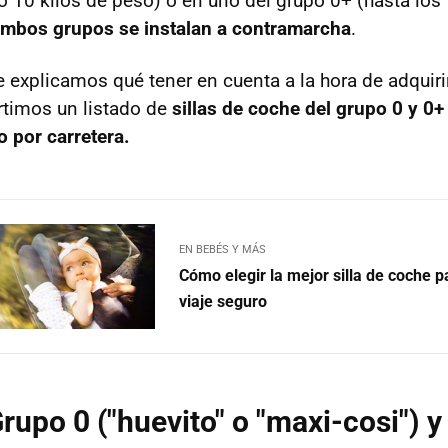
o 10 kilos de peso) o en uno del grupo 0+ (hasta lo
mbos grupos se instalan a contramarcha
.
 explicamos qué tener en cuenta a la hora de adquirir
timos un listado de
sillas de coche del grupo 0 y 0+
o por carretera.
EN BEBÉS Y MÁS
Cómo elegir la mejor silla de coche p
viaje seguro
Grupo 0 ("huevito" o "maxi-cosi") 