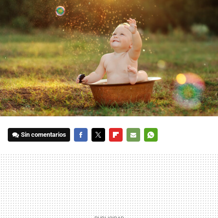
Sin comentarios
FACEBOOK
TWITTER
FLIPBOARD
E-
WHATSAPP
MAIL