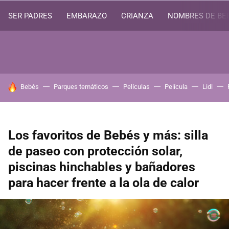
SER PADRES
EMBARAZO
CRIANZA
NOMBRES DE BE
HOY SE HABLA DE
Bebés
Parques temáticos
Películas
Película
Lidl
Los favoritos de Bebés y más: silla
de paseo con protección solar,
piscinas hinchables y bañadores
para hacer frente a la ola de calor