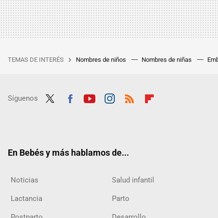
TEMAS DE INTERÉS
Nombres de niños
Nombres de niñas
Emb
Síguenos
Twit
Fac
Yout
Inst
RSS
Flip
ter
ebo
ube
agra
boar
ok
m
d
En Bebés y más hablamos de...
Noticias
Salud infantil
Lactancia
Parto
Postparto
Desarrollo