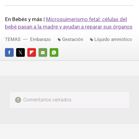
En Bebés y más |
Microquimerismo fetal: células del
bebé pasan a la madre y ayudan a reparar sus órganos
TEMAS
Embarazo
Gestación
Líquido amniótico
FACEBOOK
TWITTER
FLIPBOARD
E-
WHATSAPP
MAIL
Comentarios cerrados