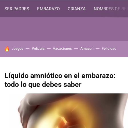
SER PADRES
EMBARAZO
CRIANZA
NOMBRES DE BE
HOY SE HABLA DE
Juegos
Película
Vacaciones
Amazon
Felicidad
Líquido amniótico en el embarazo:
todo lo que debes saber