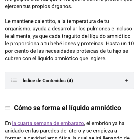
ejercen tus propios órganos.
Le mantiene calentito, a la temperatura de tu
organismo, ayuda a desarrollar los pulmones e incluso
le alimenta, ya que cada traguito del líquido amniótico
le proporciona a tu bebé iones y proteínas. Hasta un 10
por ciento de las necesidades proteicas de tu hijo se
cubren con el líquido amniótico que ingiere.
Índice de Contenidos (4)
Cómo se forma el líquido amniótico
Cómo se forma el líquido amniótico
Cantidad de líquido amniótico
Funciones del líquido amniótico
En
la cuarta semana de embarazo
, el embrión ya ha
anidado en las paredes del útero y se empieza a
Pérdidas del líquido amniótico
formar la cavidad amniótica, la cual se irá llenando de