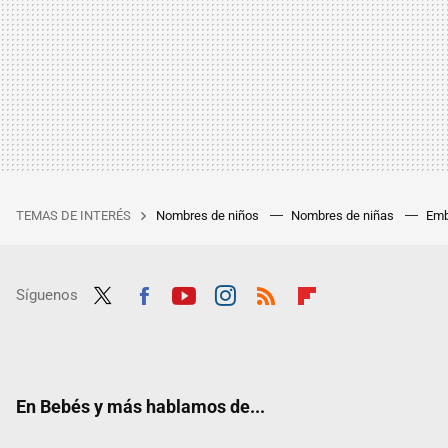
TEMAS DE INTERÉS
Nombres de niños
Nombres de niñas
Emb
Síguenos
Twit
Fac
Yout
Inst
RSS
Flip
ter
ebo
ube
agra
boar
ok
m
d
En Bebés y más hablamos de...