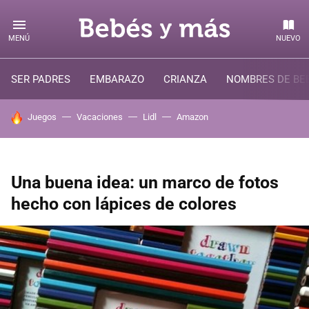
MENÚ
NUEVO
SER PADRES
EMBARAZO
CRIANZA
NOMBRES DE BE
HOY SE HABLA DE
Juegos
Vacaciones
Lidl
Amazon
Una buena idea: un marco de fotos
hecho con lápices de colores