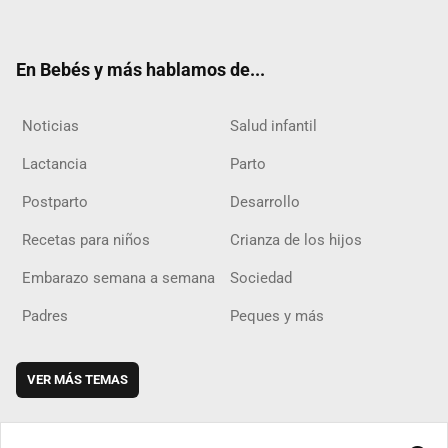
ter
ebo
ube
agra
boar
ok
m
d
En Bebés y más hablamos de...
Noticias
Salud infantil
Lactancia
Parto
Postparto
Desarrollo
Recetas para niños
Crianza de los hijos
Embarazo semana a semana
Sociedad
Padres
Peques y más
VER MÁS TEMAS