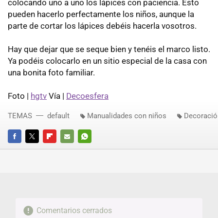
colocando uno a uno los lápices con paciencia. Esto
pueden hacerlo perfectamente los niños, aunque la
parte de cortar los lápices debéis hacerla vosotros.
Hay que dejar que se seque bien y tenéis el marco listo.
Ya podéis colocarlo en un sitio especial de la casa con
una bonita foto familiar.
Foto |
hgtv
Vía |
Decoesfera
TEMAS
default
Manualidades con niños
Decoración
FACEBOOK
TWITTER
FLIPBOARD
E-
WHATSAPP
MAIL
Comentarios cerrados