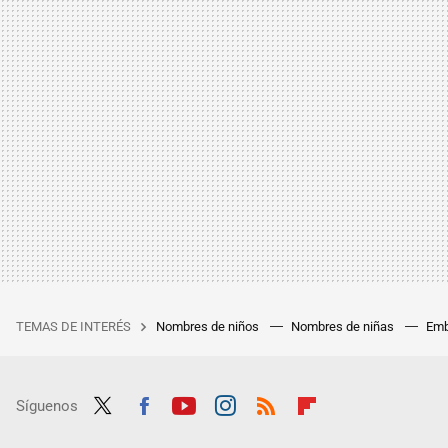
TEMAS DE INTERÉS
Nombres de niños
Nombres de niñas
Emb
Síguenos
Twit
Fac
Yout
Inst
RSS
Flip