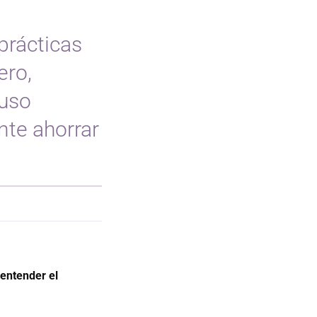
prácticas
ero,
 uso
nte ahorrar
 entender el