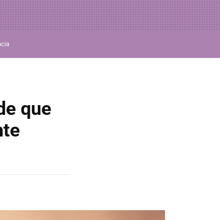
ncia
sde que
nte