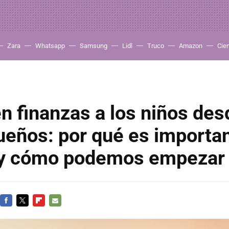
Zara
Whatsapp
Samsung
Lidl
Truco
Amazon
Cie
n finanzas a los niños de
ueños: por qué es importa
 y cómo podemos empezar
FACEBOOK
TWITTER
FLIPBOARD
E-
MAIL