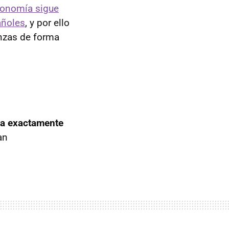
conomía sigue
añoles
, y por ello
anzas de forma
ca exactamente
an