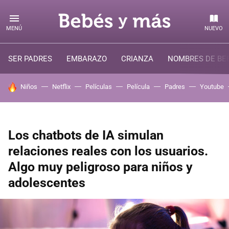
MENÚ
NUEVO
SER PADRES
EMBARAZO
CRIANZA
NOMBRES DE BE
HOY SE HABLA DE
Niños
Netflix
Películas
Película
Padres
Youtube
Los chatbots de IA simulan
relaciones reales con los usuarios.
Algo muy peligroso para niños y
adolescentes