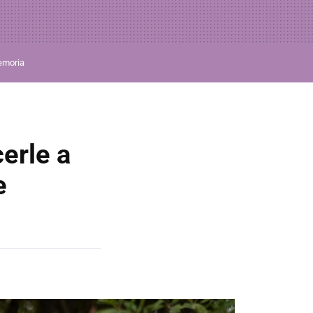
moria
erle a
e