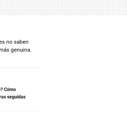
ces no saben
 más genuina.
co? Cómo
bras seguidas