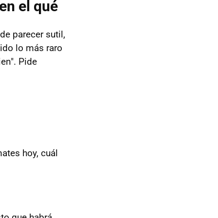
en el qué
ede parecer sutil,
ido lo más raro
en". Pide
mates hoy, cuál
to que habrá