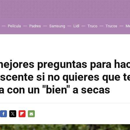
Película
Padres
Samsung
Lidl
Truco
Trucos
Me
ejores preguntas para hac
scente si no quieres que t
 con un "bien" a secas
FACEBOOK
TWITTER
FLIPBOARD
E-
MAIL