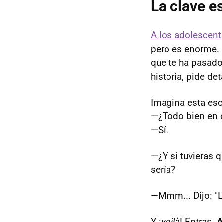
La clave e
A los adolescent
pero es enorme. 
que te ha pasado
historia, pide de
Imagina esta esc
—¿Todo bien en 
—Sí.
—¿Y si tuvieras q
sería?
—Mmm... Dijo: "L
Y ¡
voilà
! Entras.
A