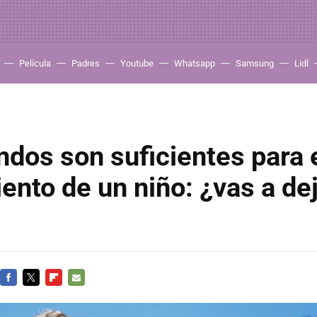
Película
Padres
Youtube
Whatsapp
Samsung
Lidl
dos son suficientes para 
nto de un niño: ¿vas a dej
FACEBOOK
TWITTER
FLIPBOARD
E-
MAIL