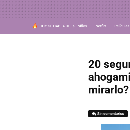
HOY SE HABLA DE
Niños
Netflix
Películas
20 segun
ahogamie
mirarlo?
Sin comentarios