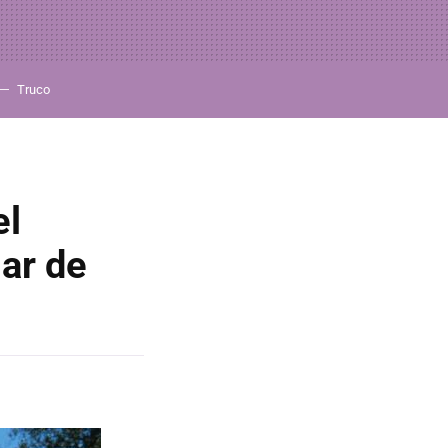
Truco
el
ar de