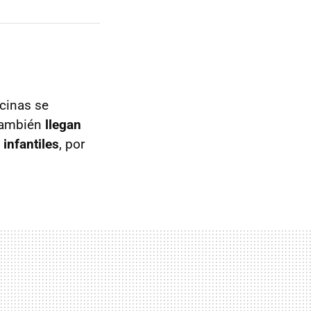
scinas se
 también
llegan
infantiles
, por