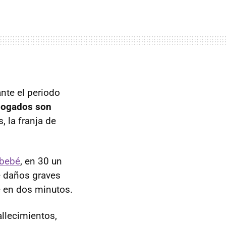
ante el periodo
ahogados son
, la franja de
 bebé
, en 30 un
se daños graves
e en dos minutos.
allecimientos,