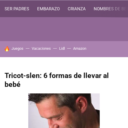
SER PADRES
EMBARAZO
CRIANZA
NOMBRES DE BE
HOY SE HABLA DE
Juegos
Vacaciones
Lidl
Amazon
Tricot-slen: 6 formas de llevar al
bebé