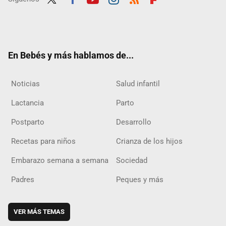
Twit
Fac
Yout
Inst
RSS
Flip
ter
ebo
ube
agra
boar
ok
m
d
En Bebés y más hablamos de...
Noticias
Salud infantil
Lactancia
Parto
Postparto
Desarrollo
Recetas para niños
Crianza de los hijos
Embarazo semana a semana
Sociedad
Padres
Peques y más
VER MÁS TEMAS