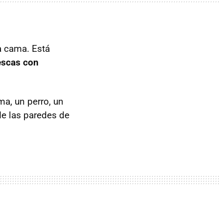
a cama. Está
escas con
a, un perro, un
de las paredes de