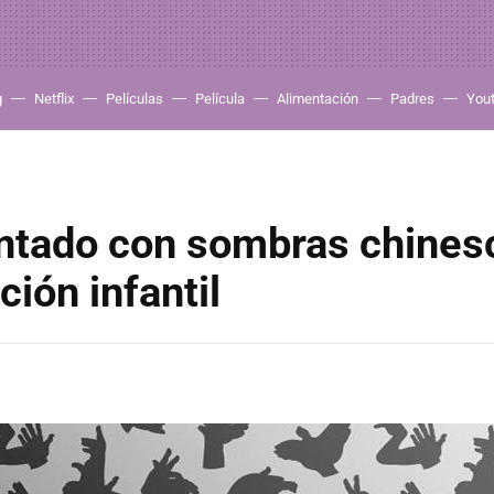
g
Netflix
Películas
Película
Alimentación
Padres
You
intado con sombras chines
ción infantil