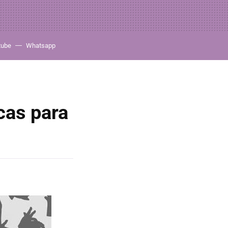
tube
Whatsapp
cas para