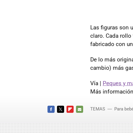
Las figuras son 
claro. Cada rollo
fabricado con un
De lo más origina
cambio) más gas
Vía |
Peques y m
Más información
TEMAS
Para bebé
FACEBOOK
TWITTER
FLIPBOARD
E-
MAIL