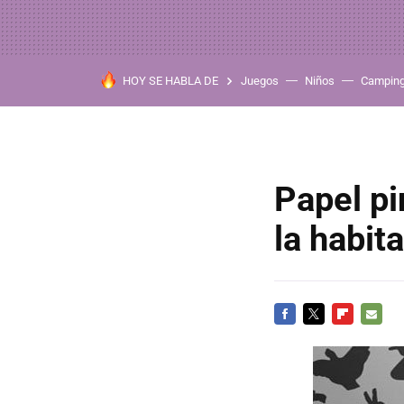
HOY SE HABLA DE
Juegos
Niños
Campin
Papel p
la habita
FACEBOOK
TWITTER
FLIPBOARD
E-
MAIL