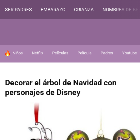
SER PADRES
EMBARAZO
CRIANZA
NOMBRES DE BE
HOY SE HABLA DE
Niños
Netflix
Películas
Película
Padres
Youtube
Decorar el árbol de Navidad con
personajes de Disney