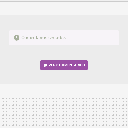
FACEBOOK
TWITTER
FLIPBOARD
E-
WHATSAPP
MAIL
Comentarios cerrados
VER
3 COMENTARIOS