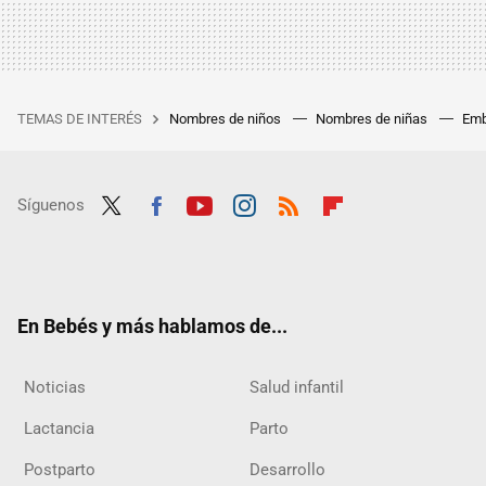
TEMAS DE INTERÉS
Nombres de niños
Nombres de niñas
Emb
Síguenos
Twit
Fac
Yout
Inst
RSS
Flip
ter
ebo
ube
agra
boar
ok
m
d
En Bebés y más hablamos de...
Noticias
Salud infantil
Lactancia
Parto
Postparto
Desarrollo