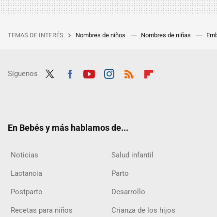
TEMAS DE INTERÉS
Nombres de niños
Nombres de niñas
Emb
Síguenos
Twit
Fac
Yout
Inst
RSS
Flip
ter
ebo
ube
agra
boar
ok
m
d
En Bebés y más hablamos de...
Noticias
Salud infantil
Lactancia
Parto
Postparto
Desarrollo
Recetas para niños
Crianza de los hijos