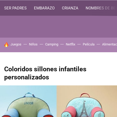
SER PADRES
EMBARAZO
CRIANZA
NOMBRES DE BE
HOY SE HABLA DE
Juegos
Niños
Camping
Netflix
Película
Alimentac
Coloridos sillones infantiles
personalizados