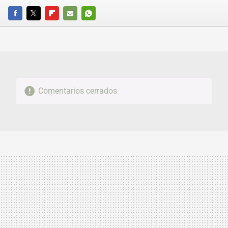
FACEBOOK
TWITTER
FLIPBOARD
E-
WHATSAPP
MAIL
Comentarios cerrados