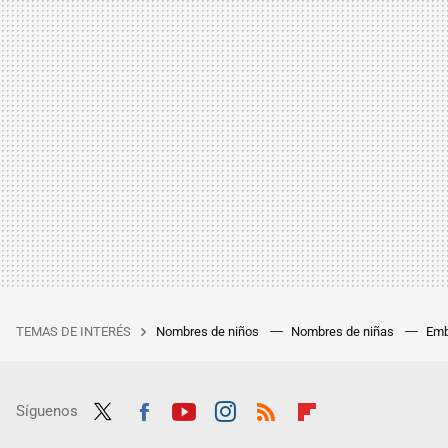
TEMAS DE INTERÉS
Nombres de niños
Nombres de niñas
Emb
Síguenos
Twit
Fac
Yout
Inst
RSS
Flip