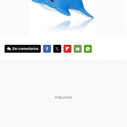
Sin comentarios
FACEBOOK
TWITTER
FLIPBOARD
E-
WHATSAPP
MAIL