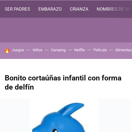
SER PADRES
EMBARAZO
CRIANZA
NOMBRES DE BE
HOY SE HABLA DE
Juegos
Niños
Camping
Netflix
Película
Alimentac
Bonito cortaúñas infantil con forma
de delfín