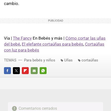
cambio.
Vía |
The Fancy
En Bebés y más |
Cómo cortar las uñas
del bebé
,
El elefante cortaúñas para bebés
,
Cortaúñas
con luz para bebés
TEMAS
Para bebés y niños
Uñas
cortaúñas
FACEBOOK
TWITTER
FLIPBOARD
E-
WHATSAPP
MAIL
Comentarios cerrados