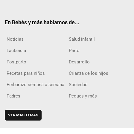
ter
ebo
ube
agra
boar
ok
m
d
En Bebés y más hablamos de...
Noticias
Salud infantil
Lactancia
Parto
Postparto
Desarrollo
Recetas para niños
Crianza de los hijos
Embarazo semana a semana
Sociedad
Padres
Peques y más
VER MÁS TEMAS