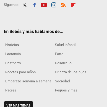
Síguenos
Twit
Fac
Yout
Inst
RSS
Flip
ter
ebo
ube
agra
boar
ok
m
d
En Bebés y más hablamos de...
Noticias
Salud infantil
Lactancia
Parto
Postparto
Desarrollo
Recetas para niños
Crianza de los hijos
Embarazo semana a semana
Sociedad
Padres
Peques y más
VER MÁS TEMAS