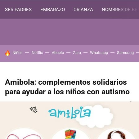
SER PADRES
EMBARAZO
CRIANZA
NOMBRES DE BE
HOY SE HABLA DE
Niños
Netflix
Abuelo
Zara
Whatsapp
Samsung
Amibola: complementos solidarios
para ayudar a los niños con autismo