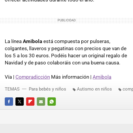
La línea
Amibola
está compuesta por pulseras,
colgantes, llaveros y pegatinas con precios que van de
los 5 a los 30 euros. Podéis hacer un original regalo de
Navidad y de paso colaboráis con una buena causa.
Vía |
Compradicción
Más información |
Amibola
TEMAS
Para bebés y niños
Autismo en niños
comp
FACEBOOK
TWITTER
FLIPBOARD
E-
WHATSAPP
MAIL