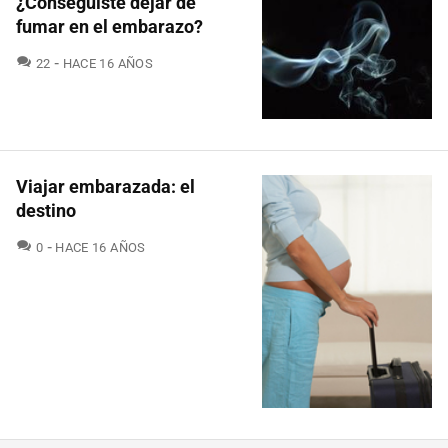
¿Conseguiste dejar de
fumar en el embarazo?
COMENTARIOS
22
HACE 16 AÑOS
Viajar embarazada: el
destino
COMENTARIOS
0
HACE 16 AÑOS