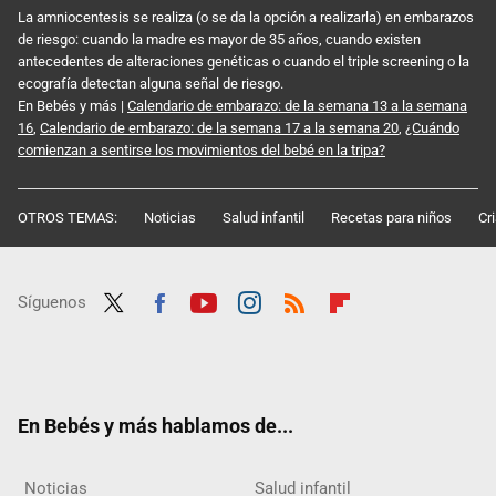
La amniocentesis se realiza (o se da la opción a realizarla) en embarazos
de riesgo: cuando la madre es mayor de 35 años, cuando existen
antecedentes de alteraciones genéticas o cuando el triple screening o la
ecografía detectan alguna señal de riesgo.
En Bebés y más |
Calendario de embarazo: de la semana 13 a la semana
16
,
Calendario de embarazo: de la semana 17 a la semana 20
,
¿Cuándo
comienzan a sentirse los movimientos del bebé en la tripa?
OTROS TEMAS:
Noticias
Salud infantil
Recetas para niños
Cr
Síguenos
Twit
Fac
Yout
Inst
RSS
Flip
ter
ebo
ube
agra
boar
ok
m
d
En Bebés y más hablamos de...
Noticias
Salud infantil