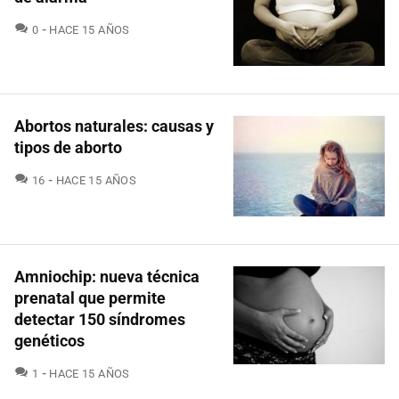
COMENTARIOS
0
HACE 15 AÑOS
Abortos naturales: causas y
tipos de aborto
COMENTARIOS
16
HACE 15 AÑOS
Amniochip: nueva técnica
prenatal que permite
detectar 150 síndromes
genéticos
COMENTARIOS
1
HACE 15 AÑOS