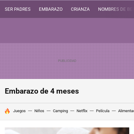
SER PADRES
EMBARAZO
CRIANZA
NOMBRES DE BE
Embarazo de 4 meses
HOY SE HABLA DE
Juegos
Niños
Camping
Netflix
Película
Alimenta