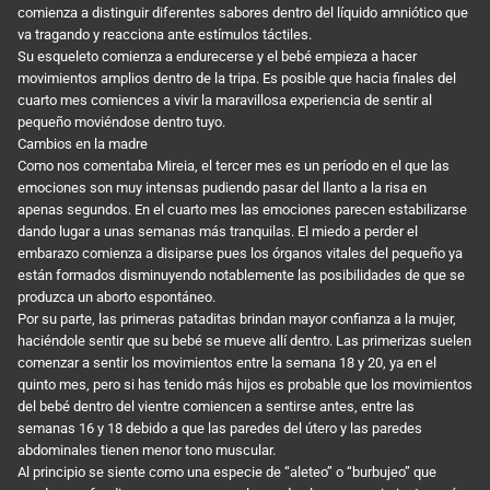
comienza a distinguir diferentes sabores dentro del líquido amniótico que
va tragando y reacciona ante estímulos táctiles.
Su esqueleto comienza a endurecerse y el bebé empieza a hacer
movimientos amplios dentro de la tripa. Es posible que hacia finales del
cuarto mes comiences a vivir la maravillosa experiencia de sentir al
pequeño moviéndose dentro tuyo.
Cambios en la madre
Como nos comentaba Mireia, el tercer mes es un período en el que las
emociones son muy intensas pudiendo pasar del llanto a la risa en
apenas segundos. En el cuarto mes las emociones parecen estabilizarse
dando lugar a unas semanas más tranquilas. El miedo a perder el
embarazo comienza a disiparse pues los órganos vitales del pequeño ya
están formados disminuyendo notablemente las posibilidades de que se
produzca un aborto espontáneo.
Por su parte, las primeras pataditas brindan mayor confianza a la mujer,
haciéndole sentir que su bebé se mueve allí dentro. Las primerizas suelen
comenzar a sentir los movimientos entre la semana 18 y 20, ya en el
quinto mes, pero si has tenido más hijos es probable que los movimientos
del bebé dentro del vientre comiencen a sentirse antes, entre las
semanas 16 y 18 debido a que las paredes del útero y las paredes
abdominales tienen menor tono muscular.
Al principio se siente como una especie de “aleteo” o “burbujeo” que