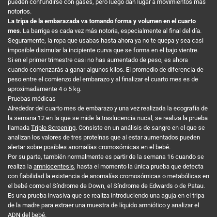
pueden confundirse con gases, pero luego dan lugar a movimientos más
notorios.
La tripa de la embarazada va tomando forma y volumen en el cuarto
mes
. La barriga es cada vez más notoria, especialmente al final del día.
Seguramente, la ropa que usabas hasta ahora ya no te quepa y sea casi
imposible disimular la incipiente curva que se forma en el bajo vientre.
Si en el primer trimestre casi no has aumentado de peso, es ahora
cuando comenzarás a ganar algunos kilos. El promedio de diferencia de
peso entre el comienzo del embarazo y al finalizar el cuarto mes es de
aproximadamente 4 o 5 kg.
Pruebas médicas
Alrededor del cuarto mes de embarazo y una vez realizada la ecografía de
la semana 12 en la que se mide la traslucencia nucal, se realiza la prueba
llamada
Triple Screening
. Consiste en un análisis de sangre en el que se
analizan los valores de tres proteínas que al estar aumentados pueden
alertar sobre posibles anomalías cromosómicas en el bebé.
Por su parte, también normalmente es partir de la semana 16 cuando se
realiza la
amniocentesis
, hasta el momento la única prueba que detecta
con fiabilidad la existencia de anomalías cromosómicas o metabólicas en
el bebé como el Síndrome de Down, el Síndrome de Edwards o de Patau.
Es una prueba invasiva que se realiza introduciendo una aguja en el tripa
de la madre para extraer una muestra de líquido amniótico y analizar el
ADN del bebé.