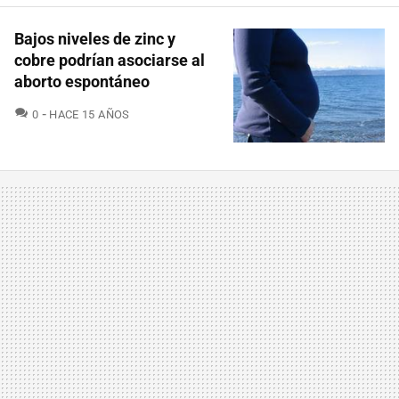
Bajos niveles de zinc y
cobre podrían asociarse al
aborto espontáneo
COMENTARIOS
0
HACE 15 AÑOS