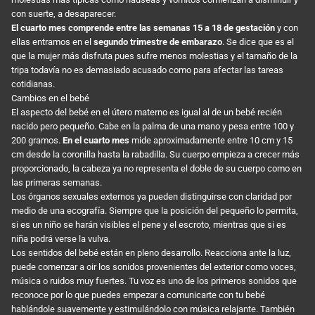
con suerte, a desaparecer.
El cuarto mes comprende entre las semanas 15 a 18 de gestación
y con
ellas entramos en el
segundo trimestre de embarazo
. Se dice que es el
que la mujer más disfruta pues sufre menos molestias y el tamaño de la
tripa todavía no es demasiado acusado como para afectar las tareas
cotidianas.
Cambios en el bebé
El aspecto del bebé en el útero materno es igual al de un bebé recién
nacido pero pequeño. Cabe en la palma de una mano y pesa entre 100 y
200 gramos.
En el cuarto mes
mide aproximadamente entre 10 cm y 15
cm desde la coronilla hasta la rabadilla. Su cuerpo empieza a crecer más
proporcionado, la cabeza ya no representa el doble de su cuerpo como en
las primeras semanas.
Los órganos sexuales externos ya pueden distinguirse con claridad por
medio de una ecografía. Siempre que la posición del pequeño lo permita,
si es un niño se harán visibles el pene y el escroto, mientras que si es
niña podrá verse la vulva.
Los sentidos del bebé están en pleno desarrollo. Reacciona ante la luz,
puede comenzar a oir los sonidos provenientes del exterior como voces,
música o ruidos muy fuertes. Tu voz es uno de los primeros sonidos que
reconoce por lo que puedes empezar a comunicarte con tu bebé
hablándole suavemente y estimulándolo con música relajante. También