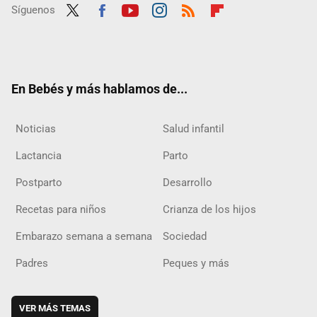
Síguenos
Twit
Fac
Yout
Inst
RSS
Flip
ter
ebo
ube
agra
boar
ok
m
d
En Bebés y más hablamos de...
Noticias
Salud infantil
Lactancia
Parto
Postparto
Desarrollo
Recetas para niños
Crianza de los hijos
Embarazo semana a semana
Sociedad
Padres
Peques y más
VER MÁS TEMAS