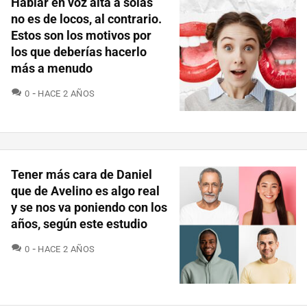
Hablar en voz alta a solas
no es de locos, al contrario.
Estos son los motivos por
los que deberías hacerlo
más a menudo
COMENTARIOS
0
HACE 2 AÑOS
Tener más cara de Daniel
que de Avelino es algo real
y se nos va poniendo con los
años, según este estudio
COMENTARIOS
0
HACE 2 AÑOS