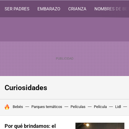
SER PADRES
EMBARAZO
CRIANZA
NOMBRES DE BE
Curiosidades
HOY SE HABLA DE
Bebés
Parques temáticos
Películas
Película
Lidl
Por qué brindamos: el