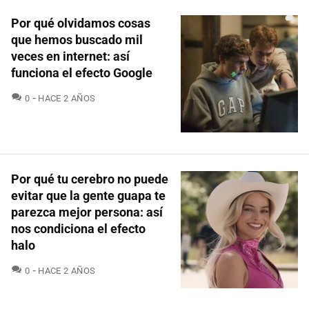
Por qué olvidamos cosas
que hemos buscado mil
veces en internet: así
funciona el efecto Google
COMENTARIOS
0
HACE 2 AÑOS
Por qué tu cerebro no puede
evitar que la gente guapa te
parezca mejor persona: así
nos condiciona el efecto
halo
COMENTARIOS
0
HACE 2 AÑOS