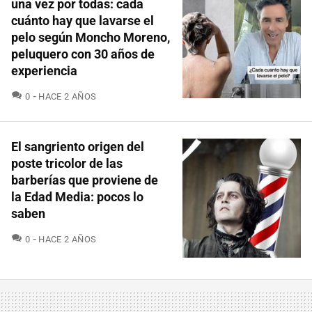
una vez por todas: cada
cuánto hay que lavarse el
pelo según Moncho Moreno,
peluquero con 30 años de
experiencia
COMENTARIOS
0
HACE 2 AÑOS
El sangriento origen del
poste tricolor de las
barberías que proviene de
la Edad Media: pocos lo
saben
COMENTARIOS
0
HACE 2 AÑOS