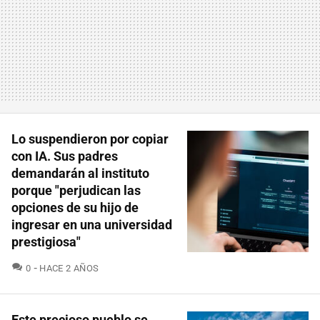
Lo suspendieron por copiar
con IA. Sus padres
demandarán al instituto
porque "perjudican las
opciones de su hijo de
ingresar en una universidad
prestigiosa"
COMENTARIOS
0
HACE 2 AÑOS
Este precioso pueblo se