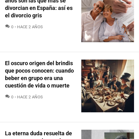
años son las que más se
divorcian en España: así es
el divorcio gris
COMENTARIOS
0
HACE 2 AÑOS
El oscuro origen del brindis
que pocos conocen: cuando
beber en grupo era una
cuestión de vida o muerte
COMENTARIOS
0
HACE 2 AÑOS
La eterna duda resuelta de