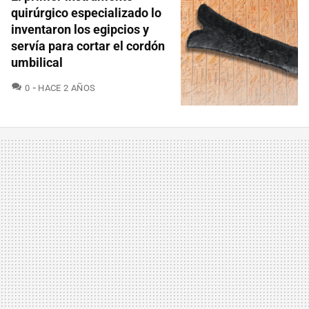
quirúrgico especializado lo
inventaron los egipcios y
servía para cortar el cordón
umbilical
COMENTARIOS
0
HACE 2 AÑOS