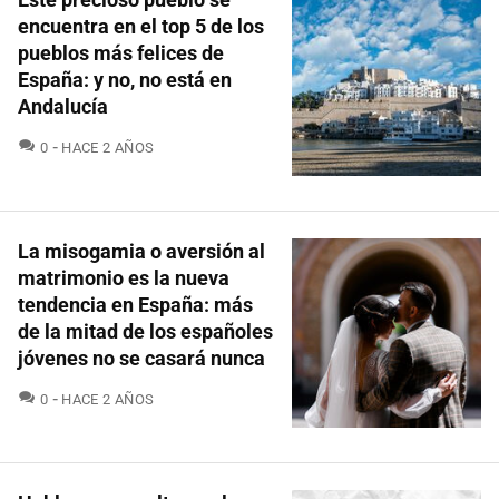
encuentra en el top 5 de los
pueblos más felices de
España: y no, no está en
Andalucía
COMENTARIOS
0
HACE 2 AÑOS
La misogamia o aversión al
matrimonio es la nueva
tendencia en España: más
de la mitad de los españoles
jóvenes no se casará nunca
COMENTARIOS
0
HACE 2 AÑOS