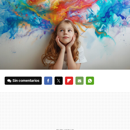
Sin comentarios
FACEBOOK
TWITTER
FLIPBOARD
E-
WHATSAPP
MAIL