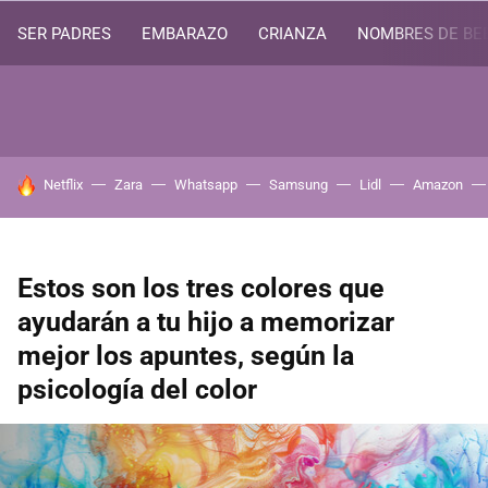
SER PADRES
EMBARAZO
CRIANZA
NOMBRES DE BE
HOY SE HABLA DE
Netflix
Zara
Whatsapp
Samsung
Lidl
Amazon
Estos son los tres colores que
ayudarán a tu hijo a memorizar
mejor los apuntes, según la
psicología del color