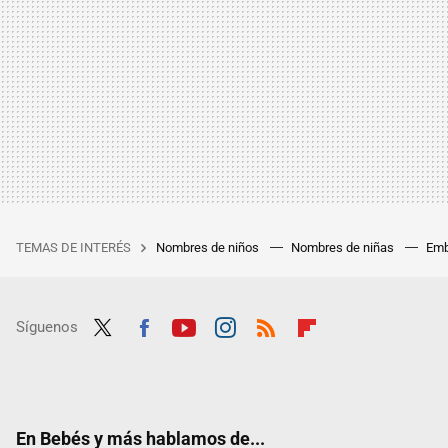
TEMAS DE INTERÉS
Nombres de niños
Nombres de niñas
Emb
Síguenos
Twit
Fac
Yout
Inst
RSS
Flip
ter
ebo
ube
agra
boar
ok
m
d
En Bebés y más hablamos de...