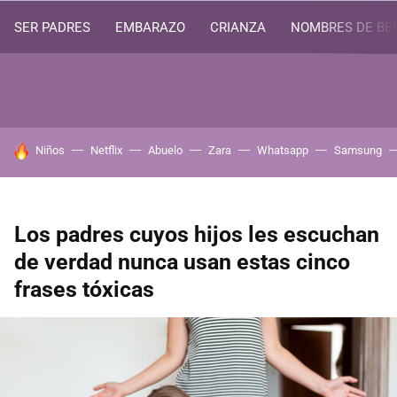
SER PADRES
EMBARAZO
CRIANZA
NOMBRES DE BE
HOY SE HABLA DE
Niños
Netflix
Abuelo
Zara
Whatsapp
Samsung
Los padres cuyos hijos les escuchan
de verdad nunca usan estas cinco
frases tóxicas