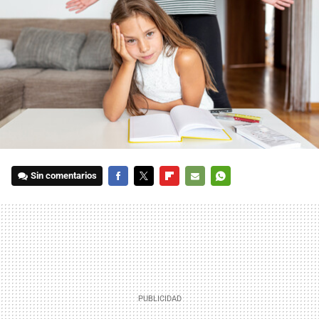
Sin comentarios
FACEBOOK
TWITTER
FLIPBOARD
E-
WHATSAPP
MAIL