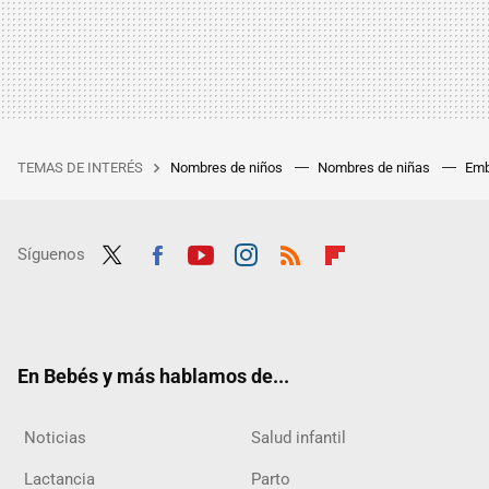
TEMAS DE INTERÉS
Nombres de niños
Nombres de niñas
Emb
Síguenos
Twit
Fac
Yout
Inst
RSS
Flip
ter
ebo
ube
agra
boar
ok
m
d
En Bebés y más hablamos de...
Noticias
Salud infantil
Lactancia
Parto