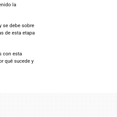
enido la
 y se debe sobre
as de esta etapa
s con esta
or qué sucede y