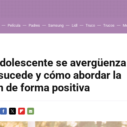
Película
Padres
Samsung
Lidl
Truco
Trucos
Me
adolescente se avergüenza
sucede y cómo abordar la
n de forma positiva
FACEBOOK
TWITTER
FLIPBOARD
E-
MAIL