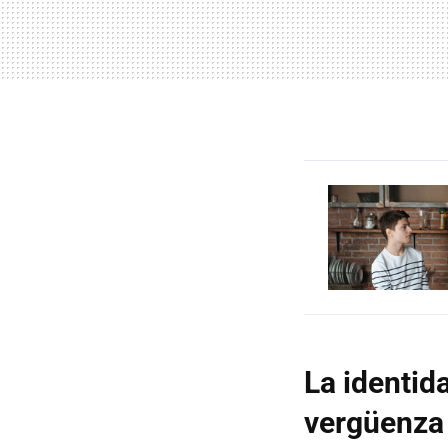
La identid
vergüenza