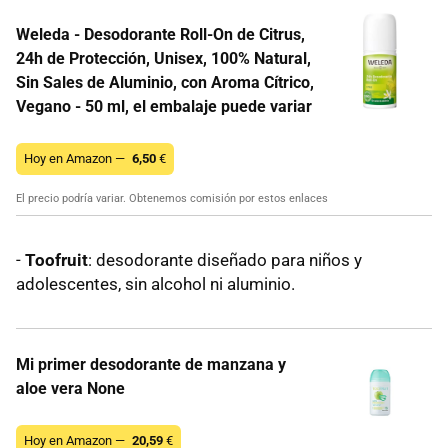
Weleda - Desodorante Roll-On de Citrus,
24h de Protección, Unisex, 100% Natural,
Sin Sales de Aluminio, con Aroma Cítrico,
Vegano - 50 ml, el embalaje puede variar
Hoy en Amazon —
6,50
€
El precio podría variar. Obtenemos comisión por estos enlaces
-
Toofruit
: desodorante diseñado para niños y
adolescentes, sin alcohol ni aluminio.
Mi primer desodorante de manzana y
aloe vera None
Hoy en Amazon —
20,59
€