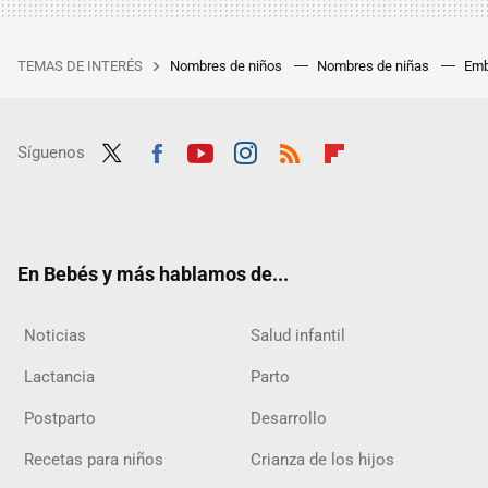
TEMAS DE INTERÉS
Nombres de niños
Nombres de niñas
Emb
Síguenos
Twit
Fac
Yout
Inst
RSS
Flip
ter
ebo
ube
agra
boar
ok
m
d
En Bebés y más hablamos de...
Noticias
Salud infantil
Lactancia
Parto
Postparto
Desarrollo
Recetas para niños
Crianza de los hijos