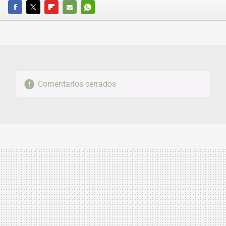
FACEBOOK
TWITTER
FLIPBOARD
E-
WHATSAPP
MAIL
Comentarios cerrados