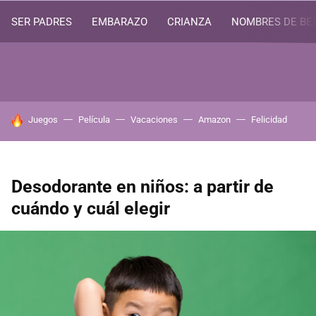
SER PADRES
EMBARAZO
CRIANZA
NOMBRES DE BE
HOY SE HABLA DE
Juegos
Película
Vacaciones
Amazon
Felicidad
Desodorante en niños: a partir de
cuándo y cuál elegir