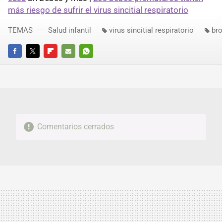
más riesgo de sufrir el virus sincitial respiratorio
TEMAS
Salud infantil
virus sincitial respiratorio
bro
FACEBOOK
TWITTER
FLIPBOARD
E-
WHATSAPP
MAIL
Comentarios cerrados