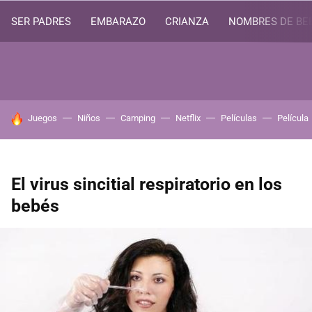
SER PADRES
EMBARAZO
CRIANZA
NOMBRES DE BE
HOY SE HABLA DE
Juegos
Niños
Camping
Netflix
Películas
Película
El virus sincitial respiratorio en los
bebés