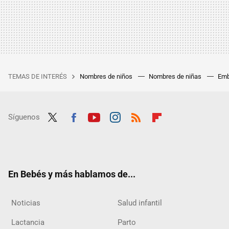
TEMAS DE INTERÉS
Nombres de niños
Nombres de niñas
Emb
Síguenos
Twit
Fac
Yout
Inst
RSS
Flip
ter
ebo
ube
agra
boar
ok
m
d
En Bebés y más hablamos de...
Noticias
Salud infantil
Lactancia
Parto