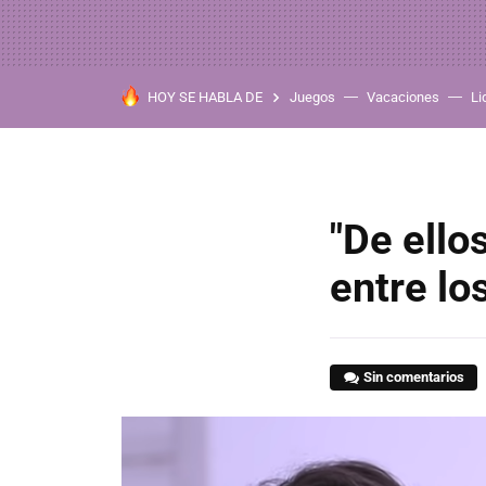
HOY SE HABLA DE
Juegos
Vacaciones
Li
"De ello
entre lo
Sin comentarios