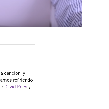
a canción, y
tamos refiriendo
or
David Rees
y