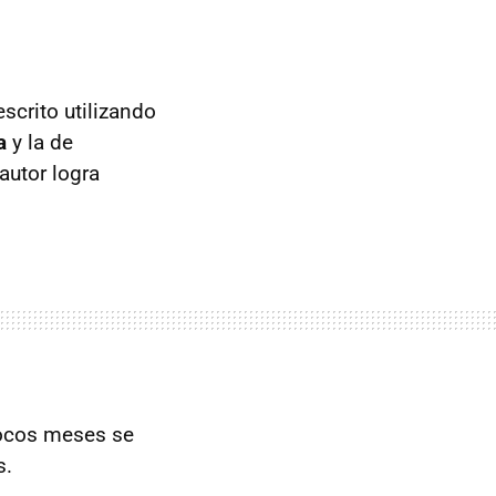
scrito utilizando
a
y la de
autor logra
ocos meses se
s.