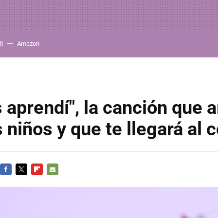
dl
Amazon
s aprendí", la canción que 
s niños y que te llegará al 
FACEBOOK
TWITTER
FLIPBOARD
E-
MAIL