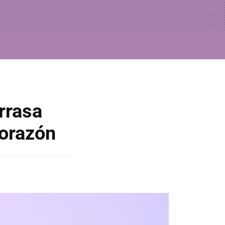
arrasa
corazón