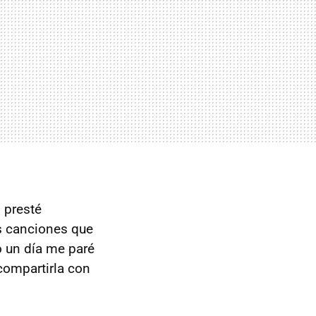
 presté
s canciones que
o un día me paré
 compartirla con