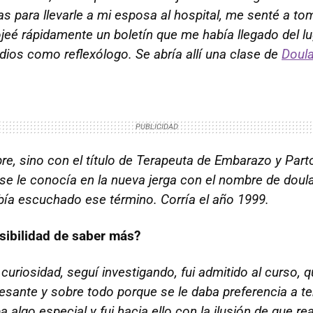
s para llevarle a mi esposa al hospital, me senté a to
jeé rápidamente un boletín que me había llegado del l
ios como reflexólogo. Se abría allí una clase de
Doul
, sino con el título de Terapeuta de Embarazo y Parto
 se le conocía en la nueva jerga con el nombre de dou
a escuchado ese término. Corría el año 1999.
osibilidad de saber más?
e curiosidad, seguí investigando, fui admitido al curso,
esante y sobre todo porque se le daba preferencia a t
 algo especial y fui hacia ello con la ilusión de que re