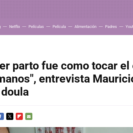
g
Netflix
Películas
Película
Alimentación
Padres
You
er parto fue como tocar el 
manos", entrevista Maurici
 doula
ACEBOOK
TWITTER
FLIPBOARD
E-
MAIL