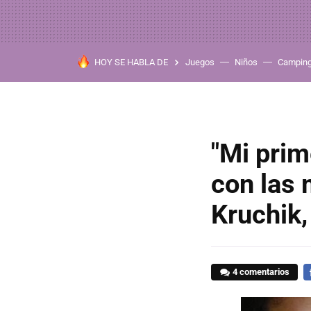
HOY SE HABLA DE
Juegos
Niños
Campin
"Mi prim
con las 
Kruchik,
4 comentarios
F