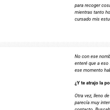
para recoger cosa
mientras tanto ho
cursado mis estud
No con ese nombre
enteré que a eso
ese momento habí
¿Y te atrajo la p
Otra vez, lleno d
parecía muy inter
contacto. Buscaba