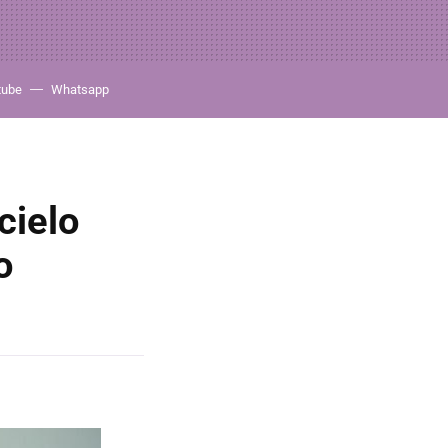
tube
Whatsapp
cielo
o