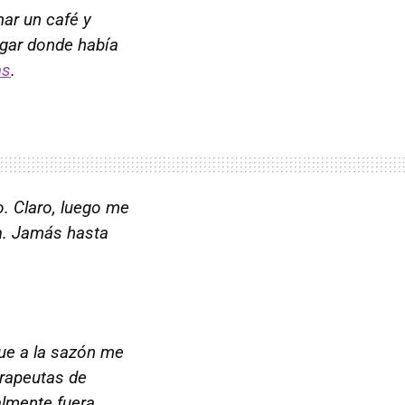
mar un café y
ugar donde había
as
.
. Claro, luego me
la. Jamás hasta
 que a la sazón me
erapeutas de
almente fuera