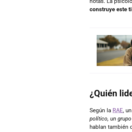
notas. La psico
construye este t
¿Quién lid
Según la
RAE
, u
político, un grupo
hablan también d