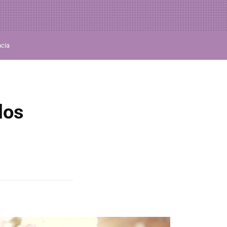
ncia
los