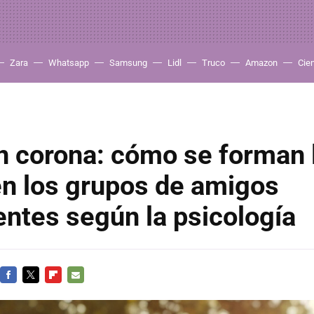
Zara
Whatsapp
Samsung
Lidl
Truco
Amazon
Cie
n corona: cómo se forman 
en los grupos de amigos
ntes según la psicología
FACEBOOK
TWITTER
FLIPBOARD
E-
MAIL