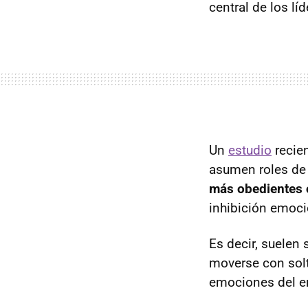
central de los líd
Un
estudio
recie
asumen roles d
más obedientes
inhibición emoci
Es decir, suelen 
moverse con soltu
emociones del e