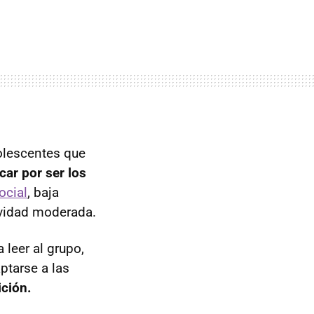
olescentes que
car por ser los
ocial
, baja
ividad moderada.
 leer al grupo,
ptarse a las
ición.