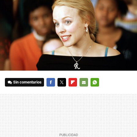
Sin comentarios
FACEBOOK
TWITTER
FLIPBOARD
E-
WHATSAPP
MAIL