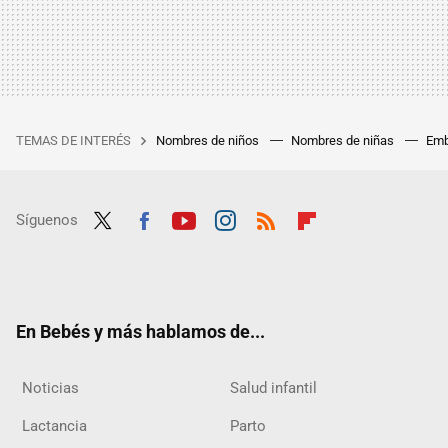
TEMAS DE INTERÉS
Nombres de niños
Nombres de niñas
Emb
Síguenos
Twit
Fac
Yout
Inst
RSS
Flip
ter
ebo
ube
agra
boar
ok
m
d
En Bebés y más hablamos de...
Noticias
Salud infantil
Lactancia
Parto