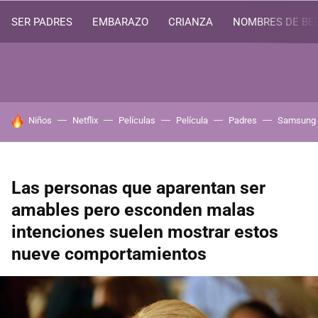
SER PADRES
EMBARAZO
CRIANZA
NOMBRES DE BE
HOY SE HABLA DE
Niños
Netflix
Películas
Película
Padres
Samsung
Las personas que aparentan ser
amables pero esconden malas
intenciones suelen mostrar estos
nueve comportamientos