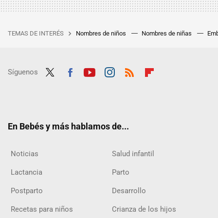
TEMAS DE INTERÉS
Nombres de niños
Nombres de niñas
Emb
Síguenos
Twit
Fac
Yout
Inst
RSS
Flip
ter
ebo
ube
agra
boar
ok
m
d
En Bebés y más hablamos de...
Noticias
Salud infantil
Lactancia
Parto
Postparto
Desarrollo
Recetas para niños
Crianza de los hijos