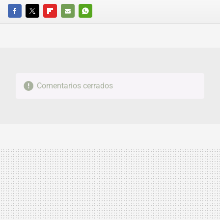
FACEBOOK
TWITTER
FLIPBOARD
E-
WHATSAPP
MAIL
Comentarios cerrados