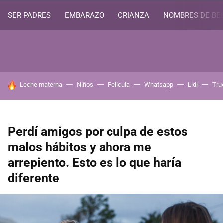
SER PADRES
EMBARAZO
CRIANZA
NOMBRES DE BE
HOY SE HABLA DE
Leche materna
Niños
Película
Whatsapp
Lidl
Tru
Perdí amigos por culpa de estos
malos hábitos y ahora me
arrepiento. Esto es lo que haría
diferente