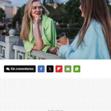
Sin comentarios
FACEBOOK
TWITTER
FLIPBOARD
E-
WHATSAPP
MAIL