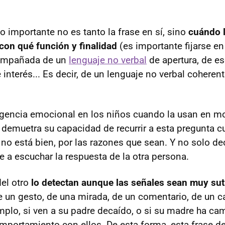
 importante no es tanto la frase en sí, sino
cuándo l
con qué función y finalidad
(es importante fijarse en
acompañada de un
lenguaje no verbal
de apertura, de e
interés... Es decir, de un lenguaje no verbal cohere
ligencia emocional en los niños cuando la usan en 
 demuetra su capacidad de recurrir a esta pregunta 
no está bien, por las razones que sean. Y no solo dec
 a escuchar la respuesta de la otra persona.
del otro
lo detectan aunque las señales sean muy sut
e un gesto, de una mirada, de un comentario, de un 
jemplo, si ven a su padre decaído, o si su madre ha c
mportamiento con ellos. De esta forma, esta frase de