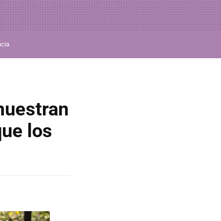
ncia
muestran
que los