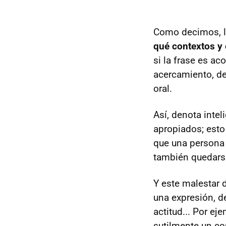
Como decimos, lo
qué contextos y 
si la frase es 
acercamiento, de 
oral.
Así, denota inte
apropiados; esto
que una persona 
también quedarse
Y este malestar 
una expresión, d
actitud... Por e
sutilmente un co