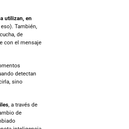
a utilizan, en
 eso). También,
scucha, de
nte con el mensaje
momentos
cuando detectan
irla, sino
iles
, a través de
cambio de
ambiado
nota inteligencia