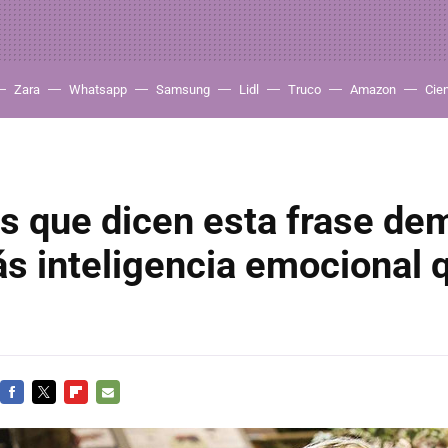
Zara
Whatsapp
Samsung
Lidl
Truco
Amazon
Cie
s que dicen esta frase de
s inteligencia emocional 
FACEBOOK
TWITTER
FLIPBOARD
E-
MAIL