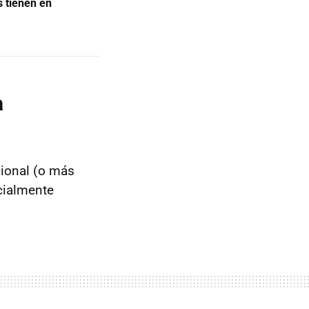
s tienen en
a
cional (o más
ecialmente