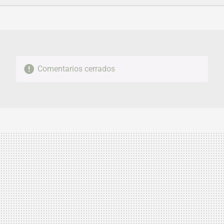
FACEBOOK
TWITTER
FLIPBOARD
E-
WHATSAPP
MAIL
Comentarios cerrados