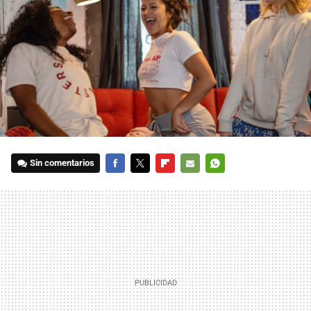
Sin comentarios
FACEBOOK
TWITTER
FLIPBOARD
E-
WHATSAPP
MAIL