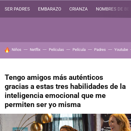
SER PADRES
EMBARAZO
CRIANZA
NOMBRES DE BE
HOY SE HABLA DE
Niños
Netflix
Películas
Película
Padres
Youtube
Tengo amigos más auténticos
gracias a estas tres habilidades de la
inteligencia emocional que me
permiten ser yo misma