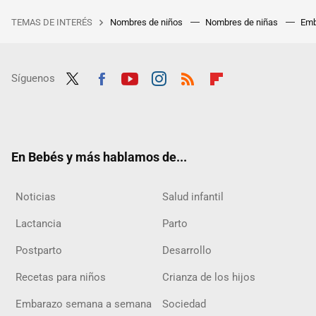
TEMAS DE INTERÉS
Nombres de niños
Nombres de niñas
Emb
Síguenos
Twit
Fac
Yout
Inst
RSS
Flip
ter
ebo
ube
agra
boar
ok
m
d
En Bebés y más hablamos de...
Noticias
Salud infantil
Lactancia
Parto
Postparto
Desarrollo
Recetas para niños
Crianza de los hijos
Embarazo semana a semana
Sociedad