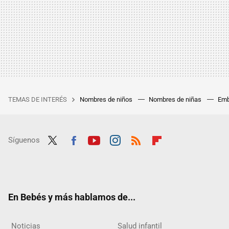
TEMAS DE INTERÉS
Nombres de niños
Nombres de niñas
Emb
Síguenos
Twit
Fac
Yout
Inst
RSS
Flip
ter
ebo
ube
agra
boar
ok
m
d
En Bebés y más hablamos de...
Noticias
Salud infantil