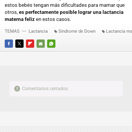
estos bebés tengan más dificultades para mamar que
otros,
es perfectamente posible lograr una lactancia
materna feliz
en estos casos.
TEMAS
Lactancia
Síndrome de Down
Lactancia ma
FACEBOOK
TWITTER
FLIPBOARD
E-
WHATSAPP
MAIL
Comentarios cerrados