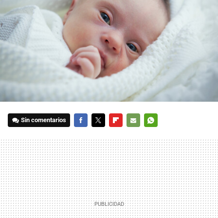
Sin comentarios
FACEBOOK
TWITTER
FLIPBOARD
E-
WHATSAPP
MAIL