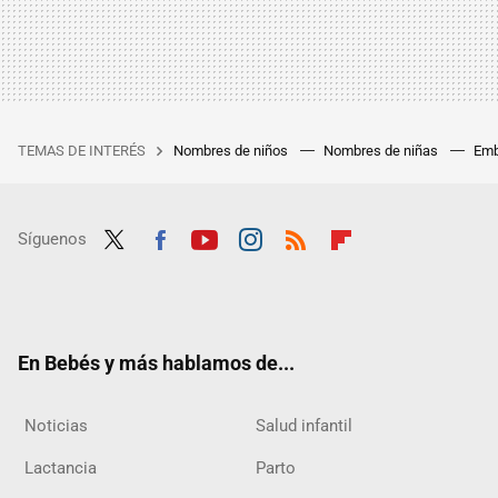
TEMAS DE INTERÉS
Nombres de niños
Nombres de niñas
Emb
Síguenos
Twit
Fac
Yout
Inst
RSS
Flip
ter
ebo
ube
agra
boar
ok
m
d
En Bebés y más hablamos de...
Noticias
Salud infantil
Lactancia
Parto