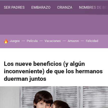
SER PADRES
EMBARAZO
CRIANZA
NOMBRES DE BE
HOY SE HABLA DE
Juegos
Película
Vacaciones
Amazon
Felicidad
Los nueve beneficios (y algún
inconveniente) de que los hermanos
duerman juntos