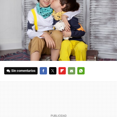
Sin comentarios
FACEBOOK
TWITTER
FLIPBOARD
E-
WHATSAPP
MAIL