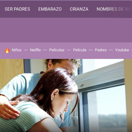
SER PADRES
EMBARAZO
CRIANZA
NOMBRES DE BE
HOY SE HABLA DE
Niños
Netflix
Películas
Película
Padres
Youtube