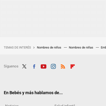
TEMAS DE INTERÉS
Nombres de niños
Nombres de niñas
Emb
Síguenos
Twit
Fac
Yout
Inst
RSS
Flip
ter
ebo
ube
agra
boar
ok
m
d
En Bebés y más hablamos de...