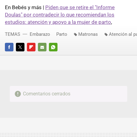
En Bebés y más |
Piden que se retire el "Informe
Doulas" por contradecir lo que recomiendan los
estudios: atención y apoyo a la mujer de parto
,
TEMAS
Embarazo
Parto
Matronas
Atención al p
FACEBOOK
TWITTER
FLIPBOARD
E-
WHATSAPP
MAIL
Comentarios cerrados