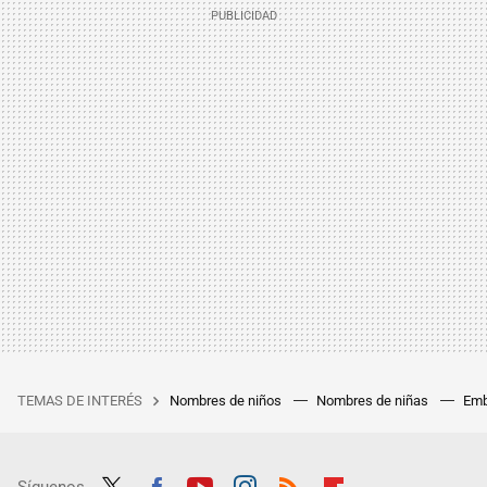
TEMAS DE INTERÉS
Nombres de niños
Nombres de niñas
Emb
Síguenos