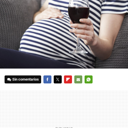
Sin comentarios
FACEBOOK
TWITTER
FLIPBOARD
E-
WHATSAPP
MAIL