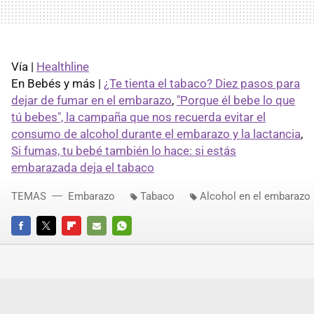
Vía |
Healthline
En Bebés y más |
¿Te tienta el tabaco? Diez pasos para
dejar de fumar en el embarazo
,
"Porque él bebe lo que
tú bebes", la campaña que nos recuerda evitar el
consumo de alcohol durante el embarazo y la lactancia
,
Si fumas, tu bebé también lo hace: si estás
embarazada deja el tabaco
TEMAS
Embarazo
Tabaco
Alcohol en el embarazo
FACEBOOK
TWITTER
FLIPBOARD
E-
WHATSAPP
MAIL