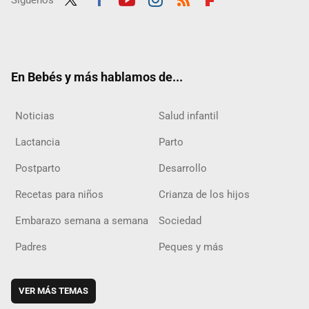
Twit
Fac
Yout
Inst
RSS
Flip
ter
ebo
ube
agra
boar
ok
m
d
En Bebés y más hablamos de...
Noticias
Salud infantil
Lactancia
Parto
Postparto
Desarrollo
Recetas para niños
Crianza de los hijos
Embarazo semana a semana
Sociedad
Padres
Peques y más
VER MÁS TEMAS