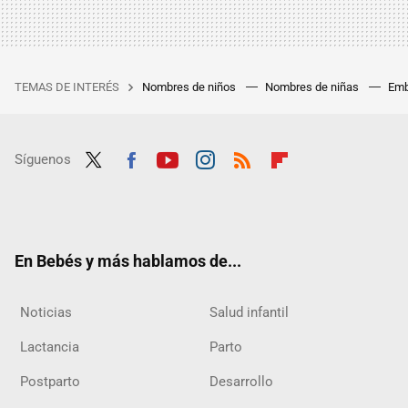
TEMAS DE INTERÉS
Nombres de niños
Nombres de niñas
Emb
Síguenos
Twit
Fac
Yout
Inst
RSS
Flip
ter
ebo
ube
agra
boar
ok
m
d
En Bebés y más hablamos de...
Noticias
Salud infantil
Lactancia
Parto
Postparto
Desarrollo