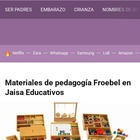
SER PADRES
EMBARAZO
CRIANZA
NOMBRES DE BE
HOY SE HABLA DE
Netflix
Zara
Whatsapp
Samsung
Lidl
Amazon
Materiales de pedagogía Froebel en
Jaisa Educativos