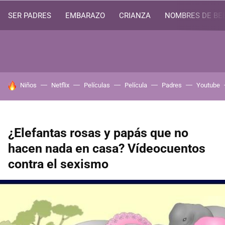
SER PADRES
EMBARAZO
CRIANZA
NOMBRES DE BE
HOY SE HABLA DE
Niños
Netflix
Películas
Película
Padres
Youtube
¿Elefantas rosas y papás que no
hacen nada en casa? Vídeocuentos
contra el sexismo