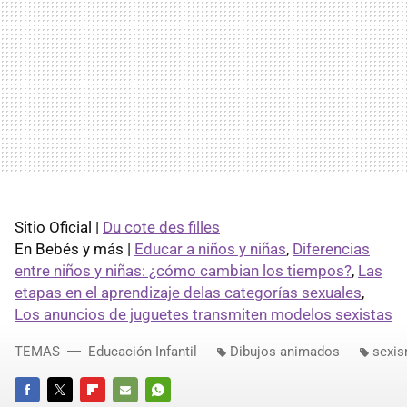
Sitio Oficial |
Du cote des filles
En Bebés y más |
Educar a niños y niñas
,
Diferencias
entre niños y niñas: ¿cómo cambian los tiempos?
,
Las
etapas en el aprendizaje delas categorías sexuales
,
Los anuncios de juguetes transmiten modelos sexistas
TEMAS
Educación Infantil
Dibujos animados
sexi