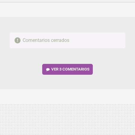
FACEBOOK
TWITTER
FLIPBOARD
E-
WHATSAPP
MAIL
Comentarios cerrados
VER
3 COMENTARIOS