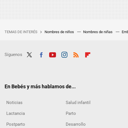
TEMAS DE INTERÉS
Nombres de niños
Nombres de niñas
Emb
Síguenos
Twit
Fac
Yout
Inst
RSS
Flip
ter
ebo
ube
agra
boar
ok
m
d
En Bebés y más hablamos de...
Noticias
Salud infantil
Lactancia
Parto
Postparto
Desarrollo