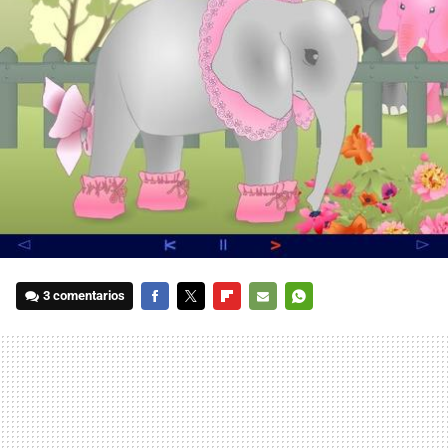
3 comentarios
FACEBOOK
TWITTER
FLIPBOARD
E-
WHATSAPP
MAIL