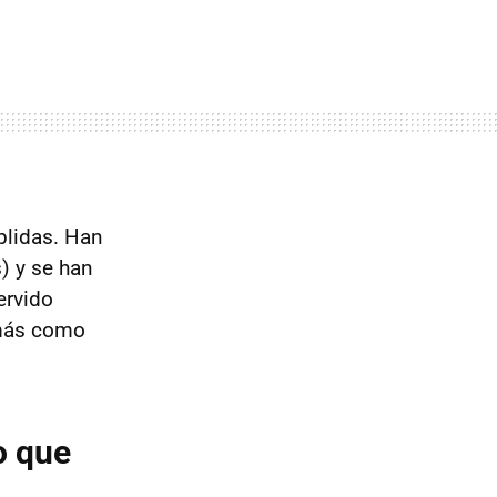
plidas. Han
) y se han
ervido
 más como
o que