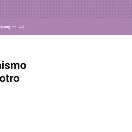
msung
Lidl
 mismo
otro