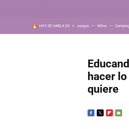
HOY SE HABLA DE
Juegos
Niños
Campin
Educando
hacer lo
quiere
FACEBOOK
TWITTER
FLIPBOARD
E-
MAIL