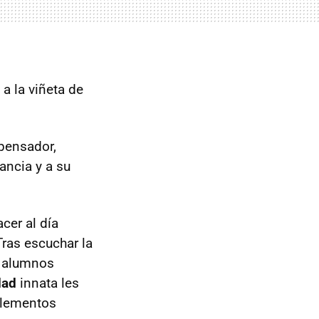
a la viñeta de
 pensador,
ancia y a su
cer al día
Tras escuchar la
s alumnos
dad
innata les
 elementos