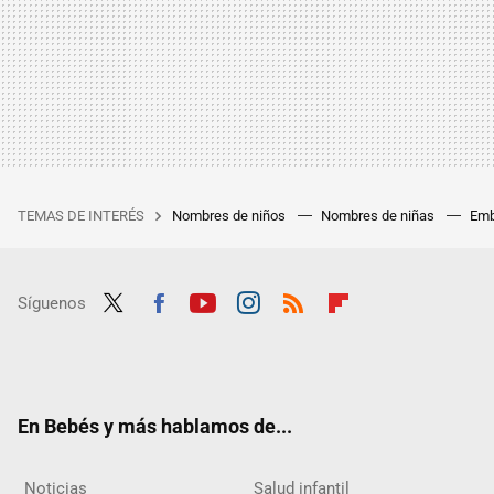
TEMAS DE INTERÉS
Nombres de niños
Nombres de niñas
Emb
Síguenos
Twit
Fac
Yout
Inst
RSS
Flip
ter
ebo
ube
agra
boar
ok
m
d
En Bebés y más hablamos de...
Noticias
Salud infantil