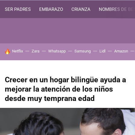
SER PADRES
EMBARAZO
CRIANZA
NOMBRES DE BE
HOY SE HABLA DE
Netflix
Zara
Whatsapp
Samsung
Lidl
Amazon
Crecer en un hogar bilingüe ayuda a
mejorar la atención de los niños
desde muy temprana edad