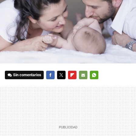
Sin comentarios
FACEBOOK
TWITTER
FLIPBOARD
E-
WHATSAPP
MAIL