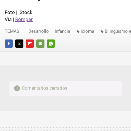
Foto | iStock
Vía |
Romper
TEMAS
Desarrollo
Infancia
idioma
Bilingüismo 
FACEBOOK
TWITTER
FLIPBOARD
E-
WHATSAPP
MAIL
Comentarios cerrados