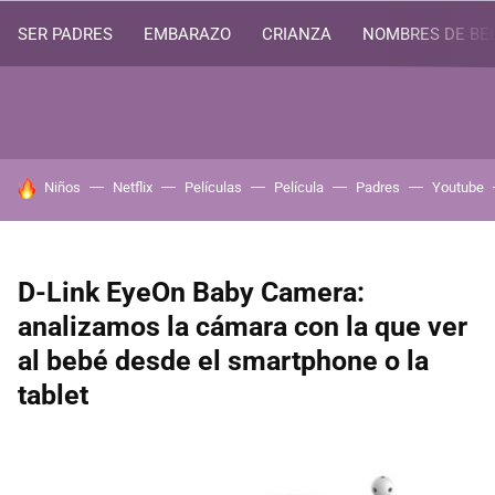
SER PADRES
EMBARAZO
CRIANZA
NOMBRES DE BE
HOY SE HABLA DE
Niños
Netflix
Películas
Película
Padres
Youtube
D-Link EyeOn Baby Camera:
analizamos la cámara con la que ver
al bebé desde el smartphone o la
tablet