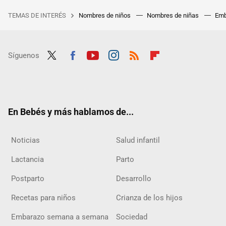
TEMAS DE INTERÉS
Nombres de niños
Nombres de niñas
Emb
Síguenos
Twit
Fac
Yout
Inst
RSS
Flip
ter
ebo
ube
agra
boar
ok
m
d
En Bebés y más hablamos de...
Noticias
Salud infantil
Lactancia
Parto
Postparto
Desarrollo
Recetas para niños
Crianza de los hijos
Embarazo semana a semana
Sociedad