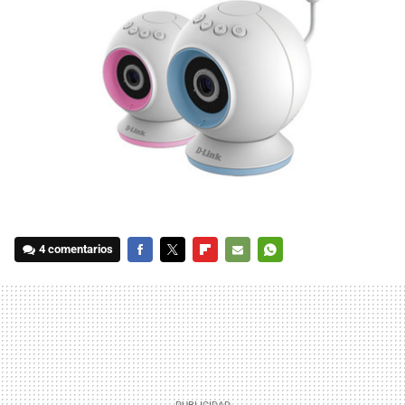
4 comentarios
FACEBOOK
TWITTER
FLIPBOARD
E-
WHATSAPP
MAIL