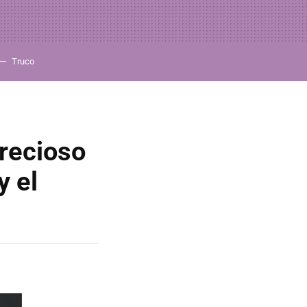
Truco
precioso
y el