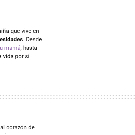
niña que vive en
cesidades
. Desde
 su mamá
, hasta
 vida por sí
 al corazón de