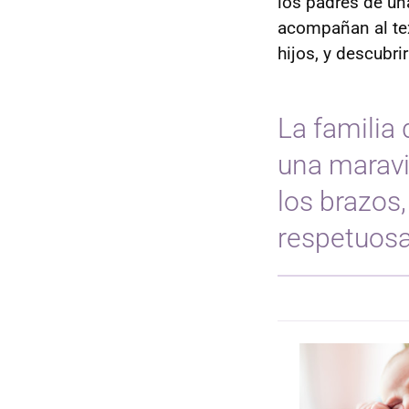
los padres de una
acompañan al tex
hijos, y descubri
La familia
una maravi
los brazos,
respetuosa