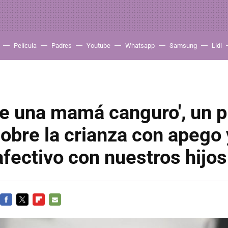
Película
Padres
Youtube
Whatsapp
Samsung
Lidl
ene una mamá canguro', un 
obre la crianza con apego 
afectivo con nuestros hijos
FACEBOOK
TWITTER
FLIPBOARD
E-
MAIL