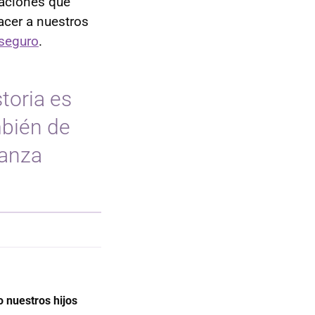
raciones que
acer a nuestros
 seguro
.
toria es
mbién de
ianza
 nuestros hijos