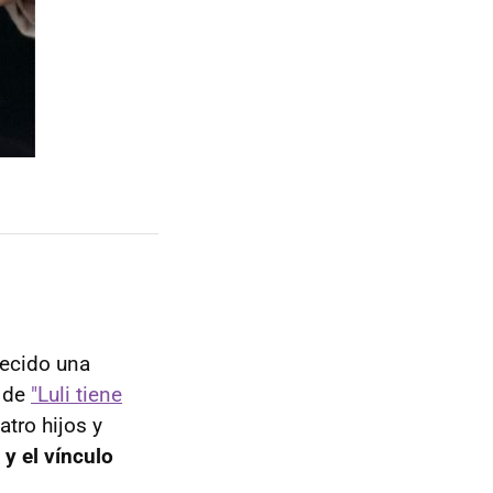
recido una
a de
"Luli tiene
tro hijos y
 y el vínculo