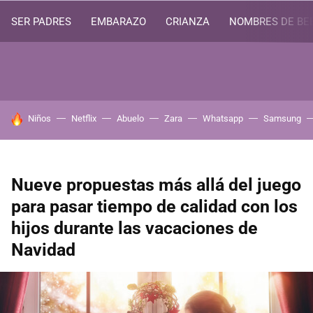
SER PADRES
EMBARAZO
CRIANZA
NOMBRES DE BE
HOY SE HABLA DE
Niños
Netflix
Abuelo
Zara
Whatsapp
Samsung
Nueve propuestas más allá del juego
para pasar tiempo de calidad con los
hijos durante las vacaciones de
Navidad