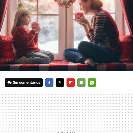
Sin comentarios
FACEBOOK
TWITTER
FLIPBOARD
E-
WHATSAPP
MAIL