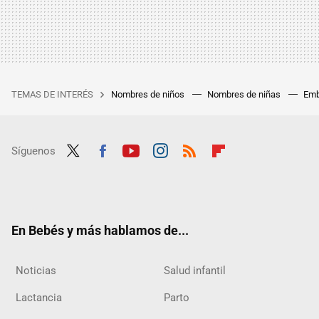
TEMAS DE INTERÉS
Nombres de niños
Nombres de niñas
Emb
Síguenos
Twit
Fac
Yout
Inst
RSS
Flip
ter
ebo
ube
agra
boar
ok
m
d
En Bebés y más hablamos de...
Noticias
Salud infantil
Lactancia
Parto