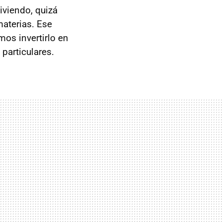
viendo, quizá
aterias. Ese
mos invertirlo en
particulares.