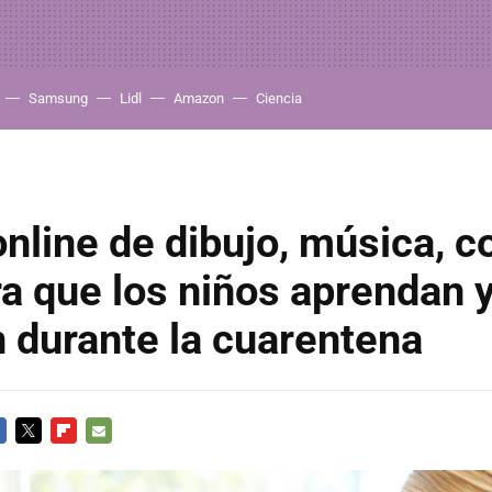
Samsung
Lidl
Amazon
Ciencia
nline de dibujo, música, c
a que los niños aprendan 
n durante la cuarentena
CEBOOK
TWITTER
FLIPBOARD
E-
MAIL