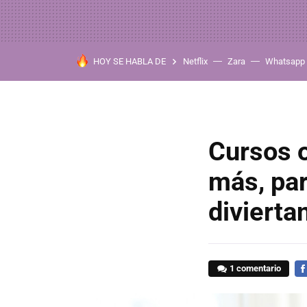
HOY SE HABLA DE
Netflix
Zara
Whatsapp
Cursos o
más, par
divierta
1 comentario
FA