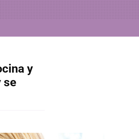
ocina y
y se