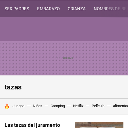
SER PADRES
EMBARAZO
CRIANZA
NOMBRES DE BE
tazas
HOY SE HABLA DE
Juegos
Niños
Camping
Netflix
Película
Alimenta
Las tazas del juramento