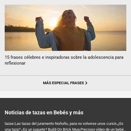
15 frases célebres e inspiradoras sobre la adolescencia para
reflexionar
MÁS ESPECIAL FRASES
Noticias de tazas en Bebés y más
tazas:Las tazas del juramento Noñoño, para no volverse unos cursis.¿Es
una taza? ¿Es un juguete? Build-On Brick Mug.Precioso vídeo de un bebé..