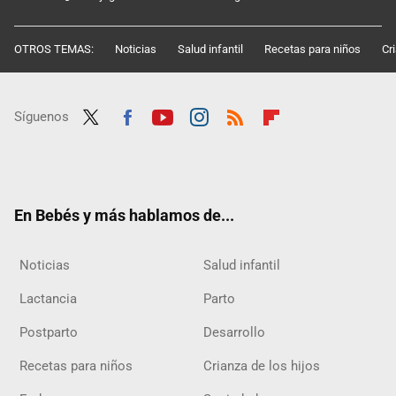
OTROS TEMAS:
Noticias
Salud infantil
Recetas para niños
Cr
Síguenos
Twit
Fac
Yout
Inst
RSS
Flip
ter
ebo
ube
agra
boar
ok
m
d
En Bebés y más hablamos de...
Noticias
Salud infantil
Lactancia
Parto
Postparto
Desarrollo
Recetas para niños
Crianza de los hijos