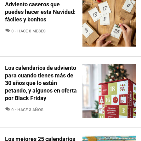
Adviento caseros que
puedes hacer esta Navidad:
fáciles y bonitos
COMENTARIOS
0
HACE 8 MESES
Los calendarios de adviento
para cuando tienes más de
30 años que lo están
petando, y algunos en oferta
por Black Friday
COMENTARIOS
0
HACE 3 AÑOS
Los mejores 25 calendarios