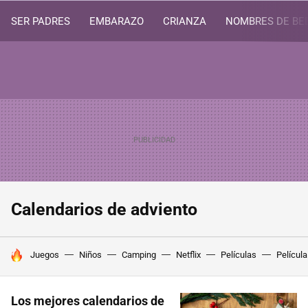
SER PADRES
EMBARAZO
CRIANZA
NOMBRES DE BE
Calendarios de adviento
HOY SE HABLA DE
Juegos
Niños
Camping
Netflix
Películas
Película
Los mejores calendarios de