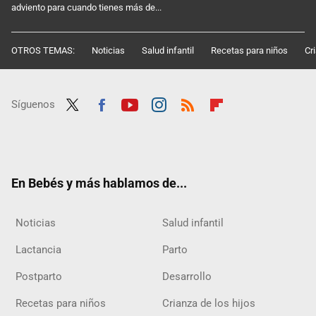
adviento para cuando tienes más de...
OTROS TEMAS:
Noticias
Salud infantil
Recetas para niños
Cr
Síguenos
Twit
Fac
Yout
Inst
RSS
Flip
ter
ebo
ube
agra
boar
ok
m
d
En Bebés y más hablamos de...
Noticias
Salud infantil
Lactancia
Parto
Postparto
Desarrollo
Recetas para niños
Crianza de los hijos