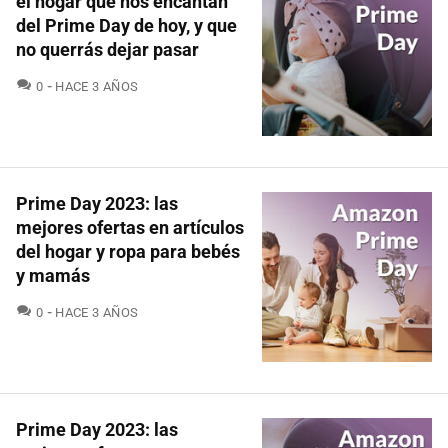
el hogar que nos encantan
del Prime Day de hoy, y que
no querrás dejar pasar
COMENTARIOS
0
HACE 3 AÑOS
Prime Day 2023: las
mejores ofertas en artículos
del hogar y ropa para bebés
y mamás
COMENTARIOS
0
HACE 3 AÑOS
Prime Day 2023: las