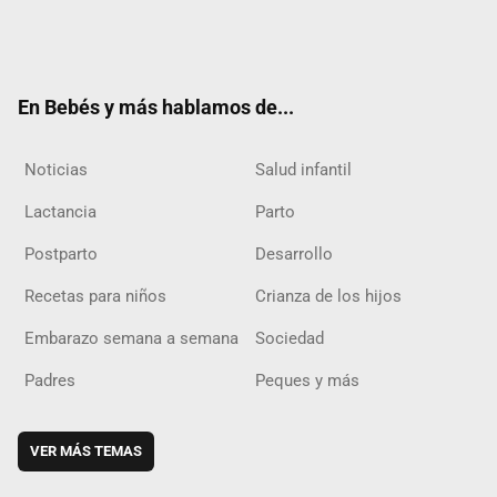
Twit
Fac
Yout
Inst
RSS
Flip
ter
ebo
ube
agra
boar
ok
m
d
En Bebés y más hablamos de...
Noticias
Salud infantil
Lactancia
Parto
Postparto
Desarrollo
Recetas para niños
Crianza de los hijos
Embarazo semana a semana
Sociedad
Padres
Peques y más
VER MÁS TEMAS