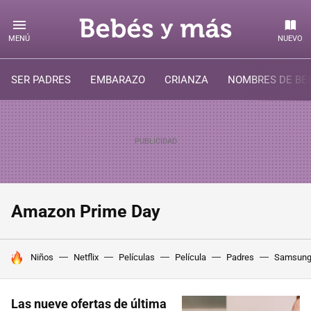
MENÚ
NUEVO
SER PADRES
EMBARAZO
CRIANZA
NOMBRES DE BE
Amazon Prime Day
HOY SE HABLA DE
Niños
Netflix
Películas
Película
Padres
Samsun
Las nueve ofertas de última