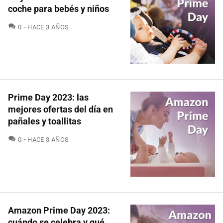
coche para bebés y niños
COMENTARIOS
0
HACE 3 AÑOS
Prime Day 2023: las
mejores ofertas del día en
pañales y toallitas
COMENTARIOS
0
HACE 3 AÑOS
Amazon Prime Day 2023:
cuándo se celebra y qué