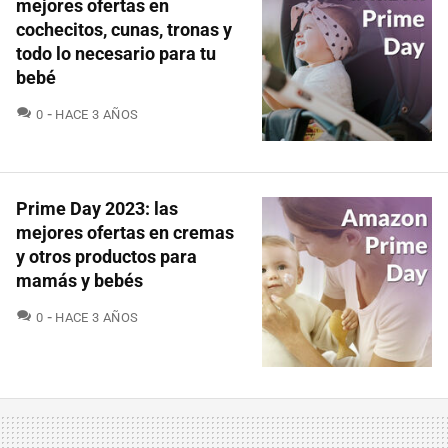
mejores ofertas en
cochecitos, cunas, tronas y
todo lo necesario para tu
bebé
COMENTARIOS
0
HACE 3 AÑOS
Prime Day 2023: las
mejores ofertas en cremas
y otros productos para
mamás y bebés
COMENTARIOS
0
HACE 3 AÑOS