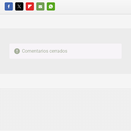
FACEBOOK
TWITTER
FLIPBOARD
E-
WHATSAPP
MAIL
Comentarios cerrados