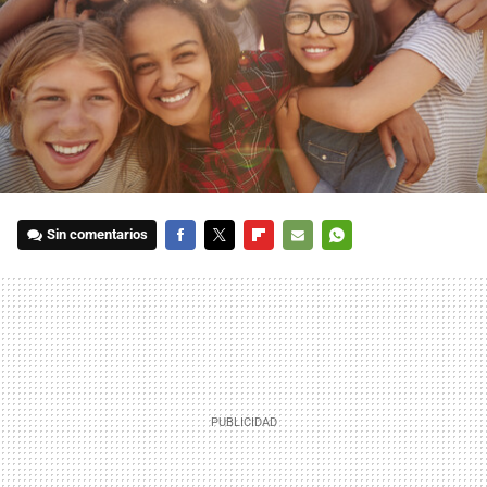
Sin comentarios
FACEBOOK
TWITTER
FLIPBOARD
E-
WHATSAPP
MAIL