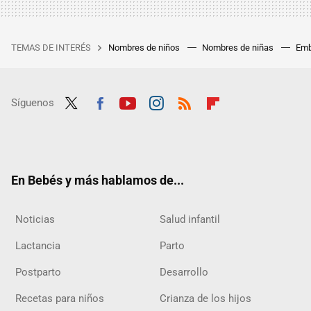
TEMAS DE INTERÉS
Nombres de niños
Nombres de niñas
Emb
Síguenos
Twit
Fac
Yout
Inst
RSS
Flip
ter
ebo
ube
agra
boar
ok
m
d
En Bebés y más hablamos de...
Noticias
Salud infantil
Lactancia
Parto
Postparto
Desarrollo
Recetas para niños
Crianza de los hijos