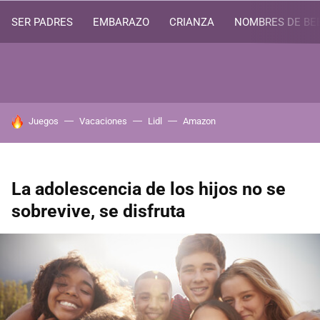
SER PADRES
EMBARAZO
CRIANZA
NOMBRES DE BE
HOY SE HABLA DE
Juegos
Vacaciones
Lidl
Amazon
La adolescencia de los hijos no se
sobrevive, se disfruta