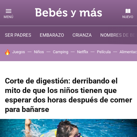
MENÚ
NUEVO
SER PADRES
EMBARAZO
CRIANZA
NOMBRES DE BE
HOY SE HABLA DE
Juegos
Niños
Camping
Netflix
Película
Alimentac
Corte de digestión: derribando el
mito de que los niños tienen que
esperar dos horas después de comer
para bañarse