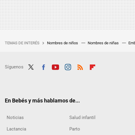
TEMAS DE INTERÉS
Nombres de niños
Nombres de niñas
Emb
Síguenos
Twit
Fac
Yout
Inst
RSS
Flip
ter
ebo
ube
agra
boar
ok
m
d
En Bebés y más hablamos de...
Noticias
Salud infantil
Lactancia
Parto