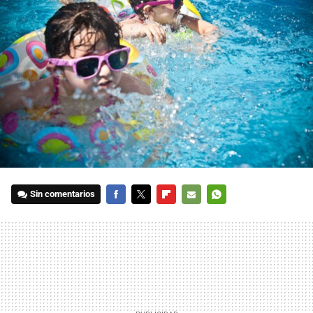
Sin comentarios
FACEBOOK
TWITTER
FLIPBOARD
E-
WHATSAPP
MAIL