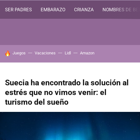
SER PADRES
EMBARAZO
CRIANZA
NOMBRES DE BE
HOY SE HABLA DE
Juegos
Vacaciones
Lidl
Amazon
Suecia ha encontrado la solución al
estrés que no vimos venir: el
turismo del sueño