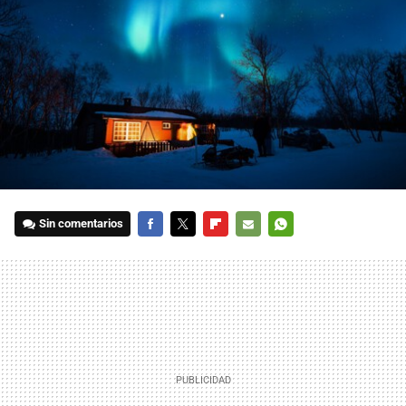
Sin comentarios
FACEBOOK
TWITTER
FLIPBOARD
E-
WHATSAPP
MAIL