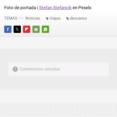
Foto de portada |
Stefan Stefancik
en Pexels
TEMAS
Noticias
Viajes
descanso
FACEBOOK
TWITTER
FLIPBOARD
E-
WHATSAPP
MAIL
Comentarios cerrados