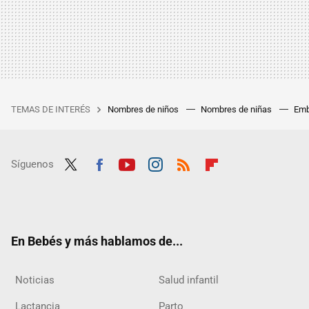
TEMAS DE INTERÉS
Nombres de niños
Nombres de niñas
Emb
Síguenos
Twit
Fac
Yout
Inst
RSS
Flip
ter
ebo
ube
agra
boar
ok
m
d
En Bebés y más hablamos de...
Noticias
Salud infantil
Lactancia
Parto