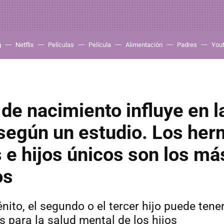
g
Netflix
Películas
Película
Alimentación
Padres
You
 de nacimiento influye en l
 según un estudio. Los he
e hijos únicos son los má
os
nito, el segundo o el tercer hijo puede tene
 para la salud mental de los hijos