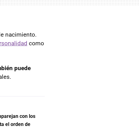
de nacimiento.
ersonalidad
como
mbién puede
ales.
parejan con los
a el orden de
a