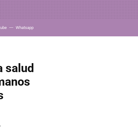
tube
Whatsapp
a salud
rmanos
s
r