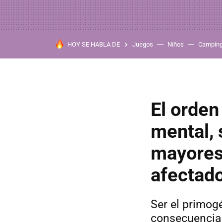
HOY SE HABLA DE
Juegos
Niños
Campin
El orden
mental,
mayores 
afectad
Ser el primogé
consecuencias