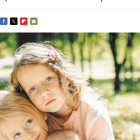
FACEBOOK
TWITTER
FLIPBOARD
E-
MAIL