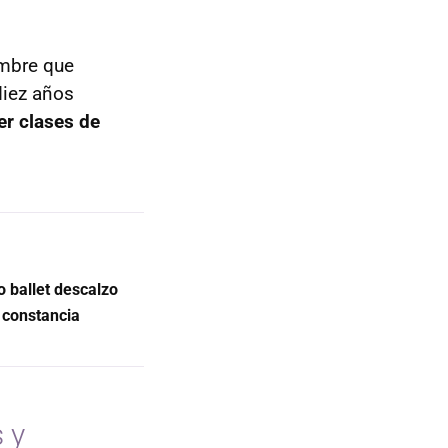
ombre que
diez años
er clases de
o ballet descalzo
y constancia
 y