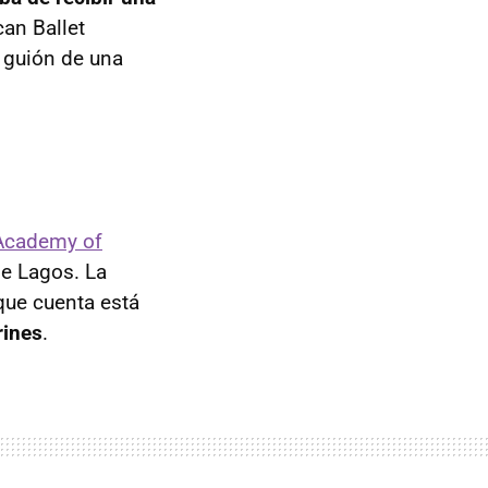
an Ballet
l guión de una
Academy of
de Lagos. La
que cuenta está
rines
.