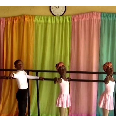
FACEBOOK
TWITTER
FLIPBOARD
E-
MAIL