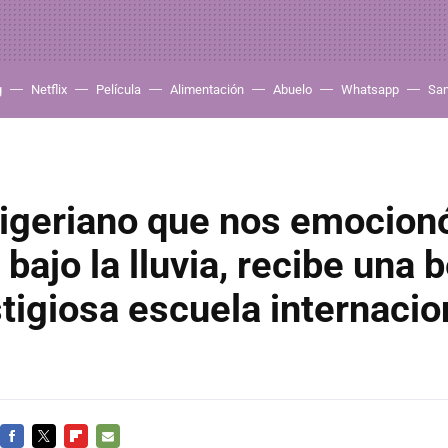
g
Netflix
Película
Alimentación
Abuelo
Whatsapp
Sa
nigeriano que nos emocion
 bajo la lluvia, recibe una 
tigiosa escuela internacio