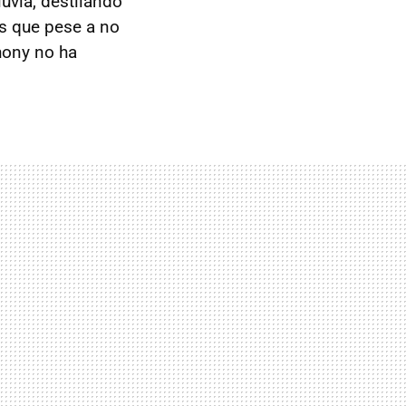
luvia, destilando
 es que pese a no
hony no ha