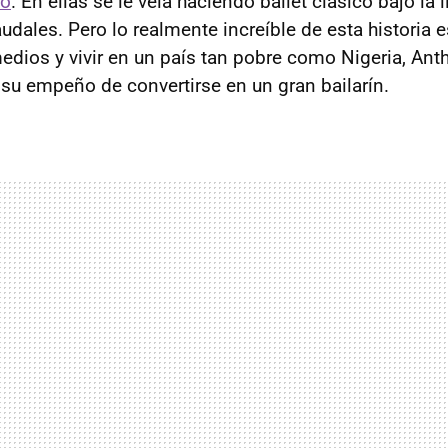
do
. En ellas se le veía haciendo ballet clásico bajo la l
raudales. Pero lo realmente increíble de esta historia
medios y vivir en un país tan pobre como Nigeria, Ant
su empeño de convertirse en un gran bailarín.