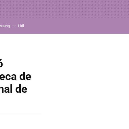
msung
Lidl
ó
beca de
nal de