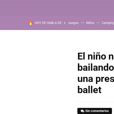
HOY SE HABLA DE
Juegos
Niños
Campin
El niño 
bailando
una pres
ballet
Sin comentarios