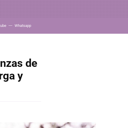
tube
Whatsapp
anzas de
rga y