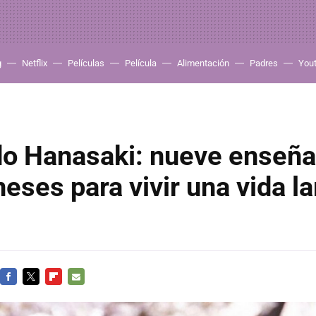
g
Netflix
Películas
Película
Alimentación
Padres
You
do Hanasaki: nueve enseñ
neses para vivir una vida la
FACEBOOK
TWITTER
FLIPBOARD
E-
MAIL