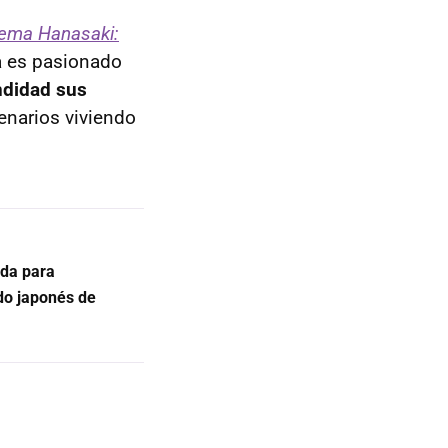
stema Hanasaki:
a es pasionado
ndidad sus
tenarios viviendo
ida para
do japonés de