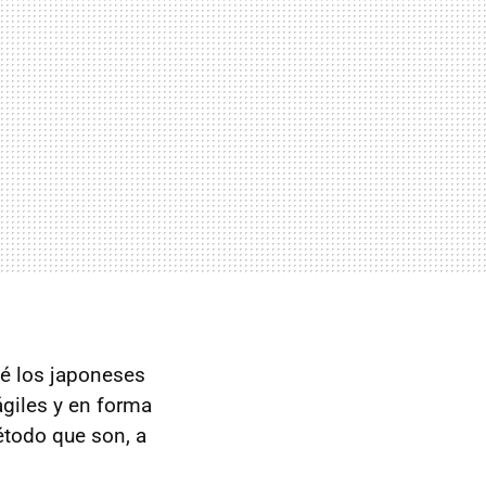
ué los japoneses
ágiles y en forma
étodo que son, a