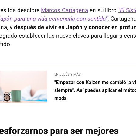
res los descibre
Marcos Cartagena
en su libro
"El Si
Japón para una vida centenaria con sentido"
. Cartagen
ona, y
después de vivir en Japón y conocer en profu
logrado establecer las nueve claves para llegar a cen
tido.
EN BEBÉS Y MÁS
"Empezar con Kaizen me cambió la v
siempre". Así puedes aplicar el méto
moda
 esforzarnos para ser mejores