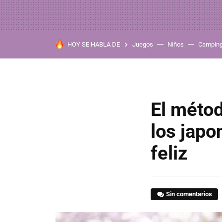
HOY SE HABLA DE
Juegos
Niños
Campin
El méto
los japo
feliz
Sin comentarios